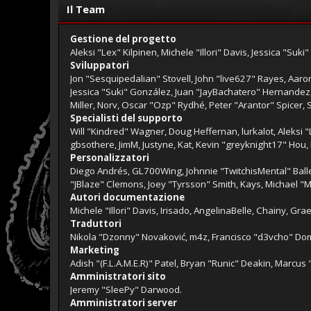
Il Team
Gestione del progetto
Aleksi "Lex" Kilpinen, Michele "Illori" Davis, Jessica "Suk
Sviluppatori
Jon "Sesquipedalian" Stovell, John "live627" Rayes, Aaro
Jessica "Suki" González, Juan "JayBachatero" Hernande
Miller, Norv, Oscar "Ozp" Rydhé, Peter "Arantor" Spicer,
Specialisti del supporto
Will "Kindred" Wagner, Doug Heffernan, lurkalot, Aleksi 
gbsothere, JimM, Justyne, Kat, Kevin "greyknight17" Hou
Personalizzatori
Diego Andrés, GL700Wing, Johnnie "TwitchisMental" Bal
"JBlaze" Clemons, Joey "Tyrsson" Smith, Kays, Michael "M
Autori documentazione
Michele "Illori" Davis, Irisado, AngelinaBelle, Chainy, 
Traduttori
Nikola "Dzonny" Novaković, m4z, Francisco "d3vcho" Do
Marketing
Adish "(F.L.A.M.E.R)" Patel, Bryan "Runic" Deakin, Marcu
Amministratori sito
Jeremy "SleePy" Darwood.
Amministratori server