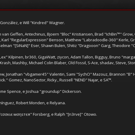
i" González, e Will "Kindred" Wagner.
n van Geffen, Antechinus, Bjoern "Bloc" Kristiansen, Brad "IchBin™" Grow
z, Karl "RegularExpression" Benson, Matthew "Labradoodle-360" Kerle, G
 Selman "[SiNaN]" Eser, Shawn Bulen, Shitiz "Dragooon" Garg, Theodore "Or
"Lex" Kilpinen, br360, GigaWatt, ziycon, Adam Tallon, Bigguy, Bruno "mar
, Krash, Mashby, Michael Colin Blaber, Old Fossil, S-Ace, shadav, Steve, 
lew, Jonathan "vbgamer45" Valentin, Sami "SychO" Mazouz, Brannon "B" H
ick." Gomez, NanoSector, Ricky., Russell "NEND" Najar, e SA™.
Graeme Spence, e Joshua "groundup" Dickerson.
mínguez, Robert Monden, e Relyana.
s "cσσкιє мσηѕтєя" Forsberg, e Ralph "[n3rve]" Otowo.