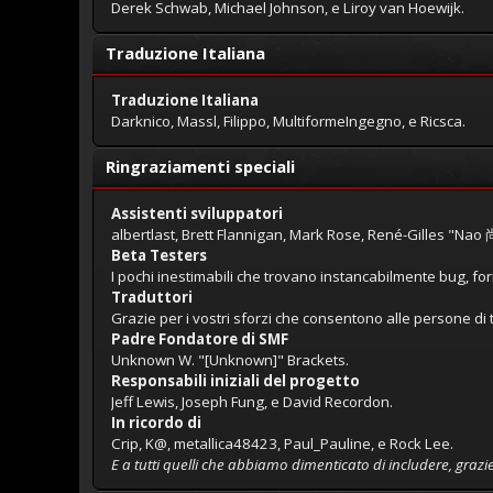
Derek Schwab, Michael Johnson, e Liroy van Hoewijk.
Traduzione Italiana
Traduzione Italiana
Darknico, Massl, Filippo, MultiformeIngegno, e Ricsca.
Ringraziamenti speciali
Assistenti sviluppatori
albertlast, Brett Flannigan, Mark Rose, René-Gilles "Nao 尚"
Beta Testers
I pochi inestimabili che trovano instancabilmente bug, fo
Traduttori
Grazie per i vostri sforzi che consentono alle persone di t
Padre Fondatore di SMF
Unknown W. "[Unknown]" Brackets.
Responsabili iniziali del progetto
Jeff Lewis, Joseph Fung, e David Recordon.
In ricordo di
Crip, K@, metallica48423, Paul_Pauline, e Rock Lee.
E a tutti quelli che abbiamo dimenticato di includere, grazie