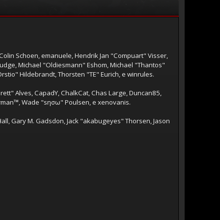
, Colin Schoen, emanuele, Hendrik Jan "Compuart" Visser,
rudge, Michael "Oldiesmann" Eshom, Michael "Thantos"
stio" Hildebrandt, Thorsten "TE" Eurich, e winrules.
garett" Alves, CapadY, ChalkCat, Chas Large, Duncan85,
Storman™, Wade "sησω" Poulsen, e xenovanis.
all, Gary M. Gadsdon, Jack "akabugeyes" Thorsen, Jason