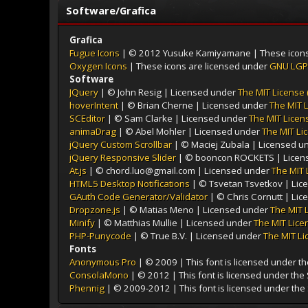
Software/Grafica
Grafica
Fugue Icons
| © 2012 Yusuke Kamiyamane | These icons a
Oxygen Icons
| These icons are licensed under
GNU LGP
Software
JQuery
| © John Resig | Licensed under
The MIT License 
hoverIntent
| © Brian Cherne | Licensed under
The MIT L
SCEditor
| © Sam Clarke | Licensed under
The MIT Licens
animaDrag
| © Abel Mohler | Licensed under
The MIT Li
jQuery Custom Scrollbar
| © Maciej Zubala | Licensed u
jQuery Responsive Slider
| © booncon ROCKETS | Licen
At.js
| © chord.luo@gmail.com | Licensed under
The MIT 
HTML5 Desktop Notifications
| © Tsvetan Tsvetkov | Li
GAuth Code Generator/Validator
| © Chris Cornutt | Li
Dropzone.js
| © Matias Meno | Licensed under
The MIT 
Minify
| © Matthias Mullie | Licensed under
The MIT Lice
PHP-Punycode
| © True B.V. | Licensed under
The MIT Li
Fonts
Anonymous Pro
| © 2009 | This font is licensed under th
ConsolaMono
| © 2012 | This font is licensed under the
Phennig
| © 2009-2012 | This font is licensed under the 