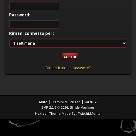
Password:
Rimani connesso per :
Dimenticato la password?
|
|
Aiuto
Termini di utilizzo
Vai su ▲
,
SMF 2.1.7 © 2026
Simple Machines
Hextech Theme Made By : TwitchisMental