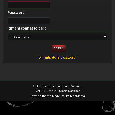
Password:
Rimani connesso per :
Dimenticato la password?
|
|
Aiuto
Termini di utilizzo
Vai su ▲
,
SMF 2.1.7 © 2026
Simple Machines
Hextech Theme Made By : TwitchisMental