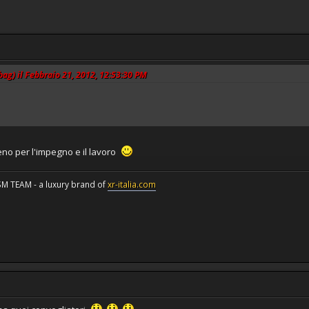
tbag) il Febbraio 21, 2012, 12:53:30 PM
eno per l'impegno e il lavoro
 TEAM - a luxury brand of
xr-italia.com