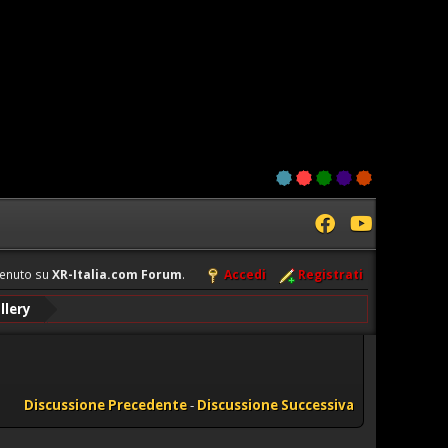
enuto su
XR-Italia.com Forum
.
Accedi
Registrati
llery
Discussione Precedente
-
Discussione Successiva