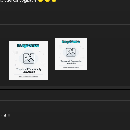
.ma quei convogliatori
!!!!!!