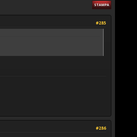
STAMPA
#285
#286