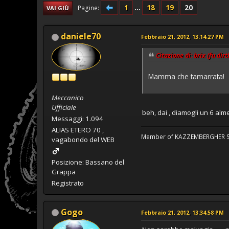
1
...
18
19
20
Pagine
VAI GIÙ
daniele70
Febbraio 21, 2012, 13:14:27 PM
Citazione di: brix (fu dir
Mamma che tamarrata!
Meccanico
Ufficiale
beh, dai , diamogli un 6 alm
Messaggi: 1.094
ALIAS ETERO 70 ,
Member of KAZZEMBERGHER SM
vagabondo del WEB
Posizione: Bassano del
Grappa
Registrato
Gogo
Febbraio 21, 2012, 13:34:58 PM