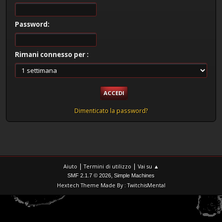
Password:
Rimani connesso per :
Dimenticato la password?
|
|
Aiuto
Termini di utilizzo
Vai su ▲
,
SMF 2.1.7 © 2026
Simple Machines
Hextech Theme Made By : TwitchisMental