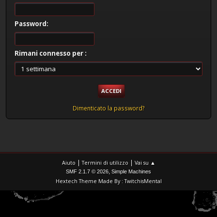
Password:
Rimani connesso per :
Dimenticato la password?
|
|
Aiuto
Termini di utilizzo
Vai su ▲
,
SMF 2.1.7 © 2026
Simple Machines
Hextech Theme Made By : TwitchisMental