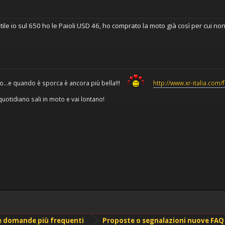
ile io sul 650 ho le Paioli USD 46, ho comprato la moto già così per cui 
o...e quando è sporca è ancora più bella!!!
http://www.xr-italia.com
uotidiano sali in moto e vai lontano!
le domande più frequenti
Proposte o segnalazioni nuove FAQ