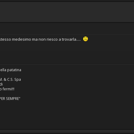
esso medesimo ma non riesco a trovarla.....
ella patatina
M. & C.S. Spa
di
 fermi!!!
 PER SEMPRE"