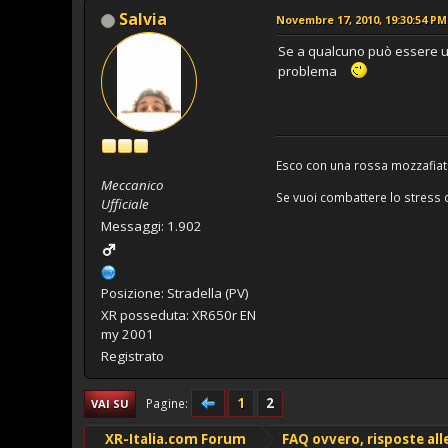
Salvia
Novembre 17, 2010, 19:30:54 PM
Se a qualcuno può essere ut
problema
Esco con una rossa mozzafiat
Meccanico
Se vuoi combattere lo stress q
Ufficiale
Messaggi: 1.902
Posizione: Stradella (PV)
XR posseduta: XR650r EN
my 2001
Registrato
1
2
Pagine
VAI SU
XR-Italia.com Forum
FAQ ovvero, risposte al