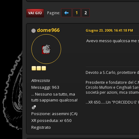
1
2
Pagine
VAI GIÙ
dome966
Giugno 23, 2009, 16:41:18 PM
Avevo messo qualcosa me st
Devoto a S.Carlo, protettore d
Attrezzista
Presidente e fondatore del C.
Messaggi: 963
Circolo Mufloni e Cinghiali Sar
società per azioni, mica stiamo
... Nessuno sa tutto, ma
tutti sappiamo qualcosa!
...XR 650......Un "PORCEDDU E'
Posizione: assemini (CA)
XR posseduta: xr 650
Registrato