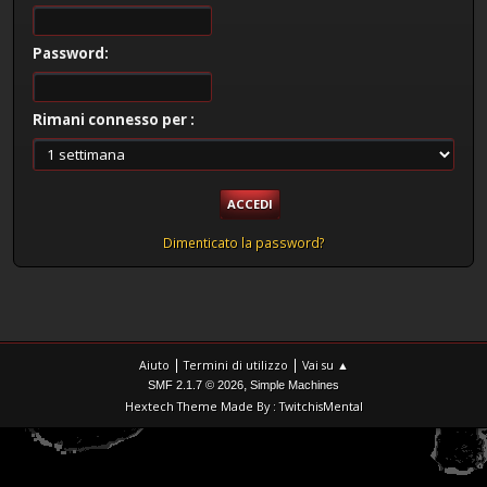
Password:
Rimani connesso per :
Dimenticato la password?
|
|
Aiuto
Termini di utilizzo
Vai su ▲
,
SMF 2.1.7 © 2026
Simple Machines
Hextech Theme Made By : TwitchisMental