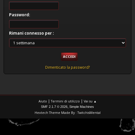
Password:
Rimani connesso per :
Dimenticato la password?
|
|
Aiuto
Termini di utilizzo
Vai su ▲
,
SMF 2.1.7 © 2026
Simple Machines
Hextech Theme Made By : TwitchisMental