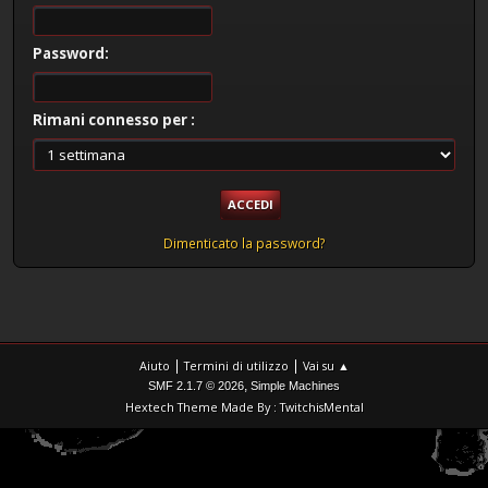
Password:
Rimani connesso per :
Dimenticato la password?
|
|
Aiuto
Termini di utilizzo
Vai su ▲
,
SMF 2.1.7 © 2026
Simple Machines
Hextech Theme Made By : TwitchisMental