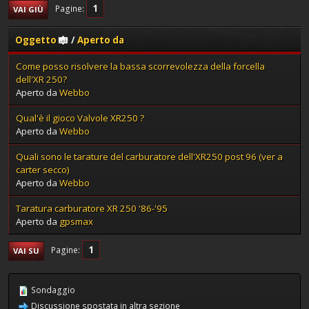
1
Pagine
VAI GIÙ
Oggetto
/
Aperto da
Come posso risolvere la bassa scorrevolezza della forcella
dell'XR 250?
Aperto da
Webbo
Qual'è il gioco Valvole XR250 ?
Aperto da
Webbo
Quali sono le tarature del carburatore dell'XR250 post 96 (ver a
carter secco)
Aperto da
Webbo
Taratura carburatore XR 250 '86-'95
Aperto da
gpsmax
1
Pagine
VAI SU
Sondaggio
Discussione spostata in altra sezione