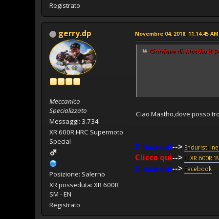
Registrato
gerry.dp
Novembre 04, 2018, 11:14:45 AM
Citazione di: Mastho il 
Meccanico
Specializzato
Ciao Mastho,dove posso tro
Messaggi: 3.734
XR 600R HRC Supermoto
Special
Clicca qui
-->
Enduristi in
Clicca qui
-->
L' XR 600R '
Clicca qui
-->
Facebook
Posizione: Salerno
XR posseduta: XR 600R
SM - EN
Registrato