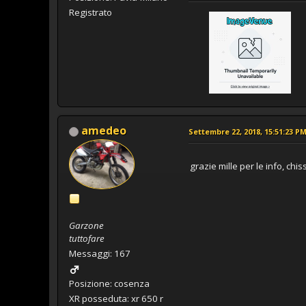
Registrato
amedeo
Settembre 22, 2018, 15:51:23 P
grazie mille per le info, ch
Garzone
tuttofare
Messaggi: 167
Posizione: cosenza
XR posseduta: xr 650 r