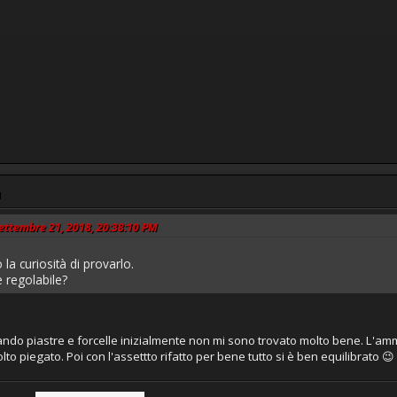
M
 Settembre 21, 2018, 20:38:10 PM
a curiosità di provarlo.
 regolabile?
ndo piastre e forcelle inizialmente non mi sono trovato molto bene. L'ammo
to piegato. Poi con l'assettto rifatto per bene tutto si è ben equilibrato 😉 