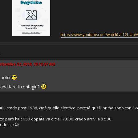
https://www.youtube.com/watch?v=12UUb
M
Settembre 22, 2018, 10:13:37 AM
a moto
adattare il contagiri?
L600L credo post 1988, cioè quello elettrico, perché quelli prima sono con 
 però l'XR 650 dopata va oltre i 7.000, credo arrivi a 8.500.
tedesco 😉