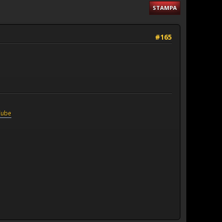
STAMPA
#165
Tube