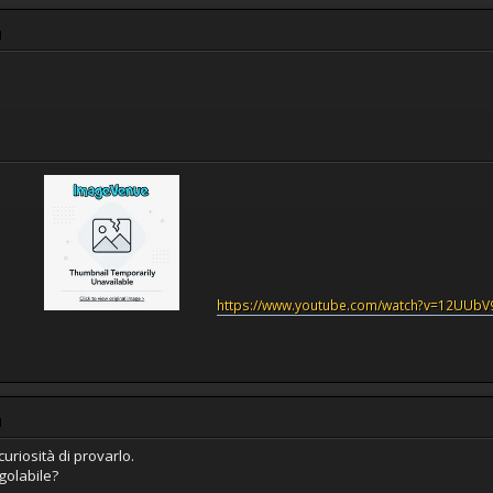
M
https://www.youtube.com/watch?v=12UUb
M
uriosità di provarlo.
golabile?