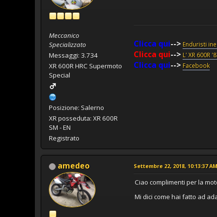
Meccanico
Clicca qui
-->
Specializzato
Enduristi in
Clicca qui
-->
Messaggi: 3.734
L' XR 600R '
Clicca qui
-->
XR 600R HRC Supermoto
Facebook
Special
Posizione: Salerno
XR posseduta: XR 600R
SM - EN
Registrato
amedeo
Settembre 22, 2018, 10:13:37 A
Ciao complimenti per la mo
Mi dici come hai fatto ad ada