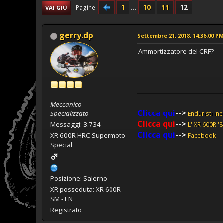
1
...
10
11
12
Pagine
VAI GIÙ
gerry.dp
Settembre 21, 2018, 14:36:00 P
Ammortizzatore del CRF?
Meccanico
Clicca qui
-->
Specializzato
Enduristi in
Clicca qui
-->
Messaggi: 3.734
L' XR 600R '
Clicca qui
-->
XR 600R HRC Supermoto
Facebook
Special
Posizione: Salerno
XR posseduta: XR 600R
SM - EN
Registrato