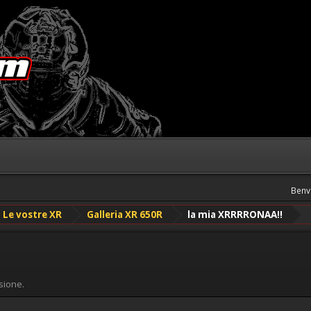
Benv
Le vostre XR
Galleria XR 650R
la mia XRRRRONAA!!
sione.