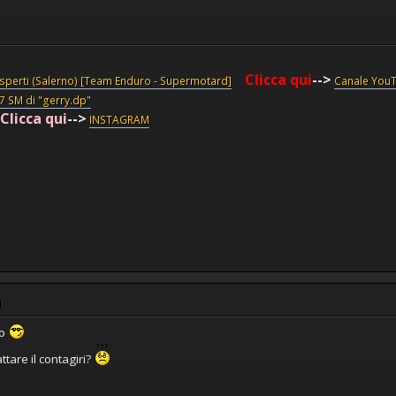
Clicca qui
-->
esperti (Salerno) [Team Enduro - Supermotard]
Canale You
87 SM di "gerry.dp"
Clicca qui
-->
INSTAGRAM
M
to
ttare il contagiri?