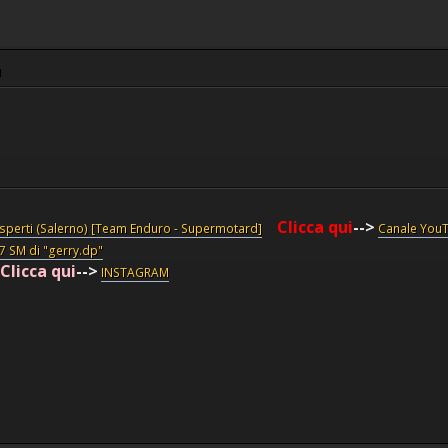
M
Clicca qui
-->
esperti (Salerno) [Team Enduro - Supermotard]
Canale You
87 SM di "gerry.dp"
Clicca qui
-->
INSTAGRAM