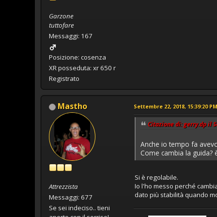
Garzone
tuttofare
Messaggi: 167
Posizione: cosenza
XR posseduta: xr 650 r
Registrato
Mastho
Settembre 22, 2018, 15:39:20 P
Citazione di: gerry.dp il
Anche io tempo fa avevo l
Come cambia la guida? è
Si è regolabile.
Io l'ho messo perché cambia
Attrezzista
dato più stabilità quando mol
Messaggi: 677
Se sei indeciso.. tieni