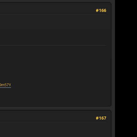
#166
V9m57Y
#167