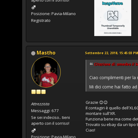
aperto con il sorriso!
Posizione: Pavia-Milano
Registrato
Mastho
Settembre 22, 2018, 15:45:03 P
Citazione di: amedeo il 
Ciao complimenti per l
Mi dici come hai fatto ad 
Grazie 😊😉
Attrezzista
Il contagiri è quello dell'X
Messaggi: 677
montare sull'XR.
Se sei indeciso.. tieni
Funziona bene ma come detto
aperto con il sorriso!
Trovato su ebay da un tipo 
Ciao!
Posizione: Pavia-Milano