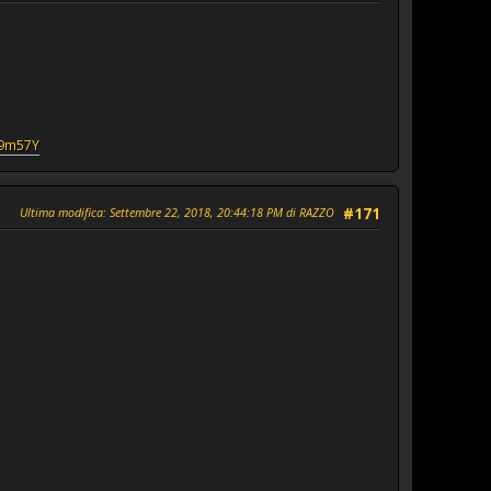
V9m57Y
Ultima modifica
: Settembre 22, 2018, 20:44:18 PM di RAZZO
#171