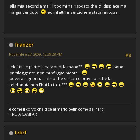
alla mia seconda mail il tipo mi ha risposto che gli dispiace ma
ha già venduto
ed infatti l'inserzione è stata rimossa.
franzer
Novembre 27, 2009, 12:39:28 PM
#8
lelef tiri le pietre e nascondi la mano??
sono
onnileggente, non mi sfugge niente...
povera signorina... visto che sei tanto bravo perchè la
telefonata non l'hai fatta tu???
è come il corvo che dice al merlo belin come sei nero!
TIRO A CAMPARI
lelef