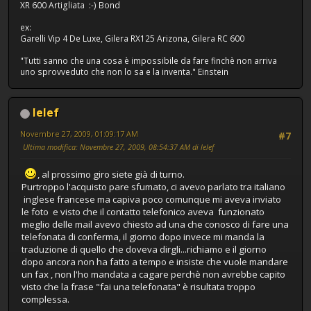
XR 600 Artigliata :-) Bond
ex:
Garelli Vip 4 De Luxe, Gilera RX125 Arizona, Gilera RC 600
"Tutti sanno che una cosa è impossibile da fare finchè non arriva
uno sprovveduto che non lo sa e la inventa." Einstein
lelef
Novembre 27, 2009, 01:09:17 AM
#7
Ultima modifica
: Novembre 27, 2009, 08:54:37 AM di lelef
, al prossimo giro siete già di turno.
Purtroppo l'acquisto pare sfumato, ci avevo parlato tra italiano
inglese francese ma capiva poco comunque mi aveva inviato
le foto e visto che il contatto telefonico aveva funzionato
meglio delle mail avevo chiesto ad una che conosco di fare una
telefonata di conferma, il giorno dopo invece mi manda la
traduzione di quello che doveva dirgli...richiamo e il giorno
dopo ancora non ha fatto a tempo e insiste che vuole mandare
un fax , non l'ho mandata a cagare perchè non avrebbe capito
visto che la frase "fai una telefonata" è risultata troppo
complessa.