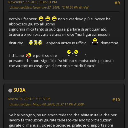
Novembre 27, 2009, 13:05:31 PM
#9
Ultima modifica
: Novembre 27, 2009, 13:10:34 PM di lelef
eccolo il franzer
non ci credevo più e invece hai
abboccato giusto all'ultimo
signorina mica tanto si può quasi parlare di antiquariato.
bravura o non bravura se una mi dice "ma figurati nessun
disturbo
appena arrivo in ufficio
domattina
li chiamo
e poi ti so dire
"
presumo che non significhi "schifoso rompiscatole piuttosto
che aiutarti mi cospargo di benzina e mi dò fuoco"
SUBA
Marzo 08, 2024, 21:34:15 PM
#10
Ultima modifica
: Marzo 08, 2024, 21:37:11 PM di SUBA
Se hai bisogno, ho un amico tedesco che abita in italia che per
lavoro fa traduzioni giurate tedesco-italiano tipo: traduzioni
giurate di manuali, schede tecniche, pratiche di importazioni