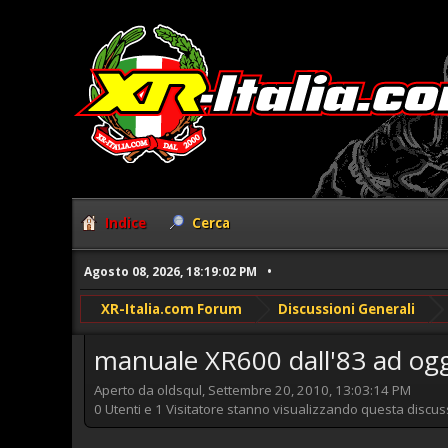
Indice
Cerca
Agosto 08, 2026, 18:19:02 PM
XR-Italia.com Forum
Discussioni Generali
manuale XR600 dall'83 ad ogg
Aperto da oldsqul, Settembre 20, 2010, 13:03:14 PM
0 Utenti e 1 Visitatore stanno visualizzando questa discus