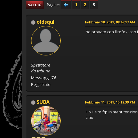
1
2
3
Pagine
VAI GIÙ
oldsqul
Febbraio 10, 2011, 08:49:17 AM
ho provato con firefox, con 
Spettatore
da tribuna
Messaggi: 76
Registrato
SUBA
Febbraio 11, 2011, 15:12:39 PM
Ho il sito ftp in manutenzio
ciao