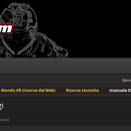
Benv
Mondo XR (risorse dal Web)
Risorse tecniche
manuale XR
i
sione.