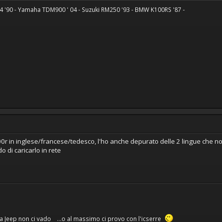
 '90 - Yamaha TDM900 ' 04 - Suzuki RM250 '93 - BMW K100RS '87 -
r 600r in inglese/francese/tedesco, l'ho anche depurato delle 2 lingue che n
o di caricarlo in rete
a Jeep non ci vado ...o al massimo ci provo con l'icserre