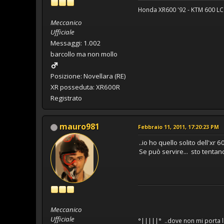
Honda XR600 '92 - KTM 600 LC4
Meccanico
Ufficiale
Messaggi: 1.002
barcollo ma non mollo
Posizione: Novellara (RE)
XR posseduta: XR600R
Registrato
mauro981
Febbraio 11, 2011, 17:20:23 PM
..io ho quello solito dell'x
Se può servire... sto tentand
Meccanico
Ufficiale
°|||||° ..dove non mi porta l