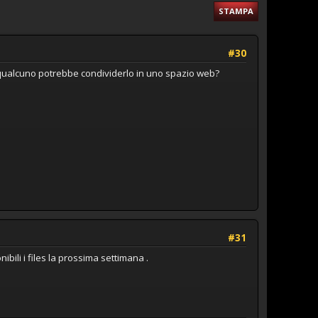
STAMPA
#30
e, qualcuno potrebbe condividerlo in uno spazio web?
#31
bili i files la prossima settimana .