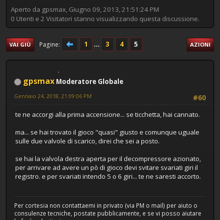
Aperto da gpsmax, Giugno 09, 2013, 21:51:24 PM
0 Utenti e 2 Visitatori stanno visualizzando questa discussione.
1
...
3
4
5
Pagine
VAI GIÙ
AZIONI
gpsmax
Moderatore Globale
Gennaio 24, 2018, 21:09:06 PM
#60
te ne accorgi alla prima accensione... se ticchetta, hai cannato.
ma... se hai trovato il gioco "quasi" giusto e comunque uguale
sulle due valvole di scarico, direi che sei a posto.
se hai la valvola destra aperta per il decompressore azionato,
per arrivare ad avere un pò di gioco devi svitare svariati giri il
registro. e per svariati intendo 5 o 6 giri... te ne saresti accorto.
Per cortesia non contattaemi in privato (via PM o mail) per aiuto o
consulenze tecniche, postate pubblicamente, e se vi posso aiutare