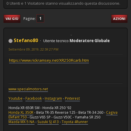
0 Utenti e 1 Visitatore stanno visualizzando questa discussione.
1
Pagine
VAI GIÙ
AZIONI
Stefano80
Utente tecnico
Moderatore Globale
Settembre 09, 2019, 22:59:27 PM
https://www.rickramsey.net/XR250Rcarb.htm
www.specialmotors.net
Youtube
-
Facebook
-
Instagram
-
Pinterest
Honda XR 650R SM - Honda XR 250 '92
Honda XL 350R
- Beta TR-35 Reverse 125 - Beta TR-34 260 -
Cagiva
Elefant 750
- Guzzi V65 SP - Guzzi V50C - Yamaha SR 250
Mazda MX-5 NA
-
Suzuki SJ 413
-
Toyota 4Runner