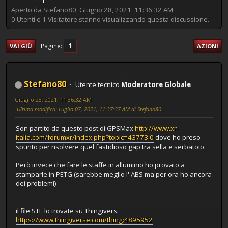
Aperto da Stefano80, Giugno 28, 2021, 11:36:32 AM
0 Utenti e 1 Visitatore stanno visualizzando questa discussione.
1
Pagine
VAI GIÙ
AZIONI
Stefano80
Utente tecnico
Moderatore Globale
Giugno 28, 2021, 11:36:32 AM
Ultima modifica
: Luglio 07, 2021, 11:37:37 AM di Stefano80
Son partito da questo post di GPSMax
http://www.xr-
italia.com/forumxr/index.php?topic=43773.0
dove ho preso
spunto per risolvere quel fastidioso gap tra sella e serbatoio.
Però invece che fare le staffe in alluminio ho provato a
stamparle in PETG (sarebbe meglio l' ABS ma per ora ho ancora
dei problemi)
il file STL lo trovate su Thingivers:
https://www.thingiverse.com/thing:4895952