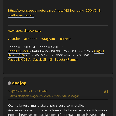
http://www.specialmotors.net/moto/43-honda-xr-250r/248-
staffe-serbatoio
www.specialmotors.net
Youtube
-
Facebook
-
Instagram
-
Pinterest
Honda XR 650R SM - Honda XR 250 '92
Honda XL 350R
- Beta TR-35 Reverse 125 - Beta TR-34 260 -
Cagiva
Elefant 750
- Guzzi V65 SP - Guzzi V50C - Yamaha SR 250
Mazda MX-5 NA
-
Suzuki SJ 413
-
Toyota 4Runner
dvdjap
Giugno 28, 2021, 11:57:45 AM
#1
Ultima modifica
: Giugno 28, 2021, 11:59:03 AM di dvdjap
Ottimo lavoro, ma io starei più sicuro col metallo.
Anche senza scomodare l'alluminio le fai un po più sottili, ma in
inox al laser se conosci la spesa è esigua, il peso è trascurabile