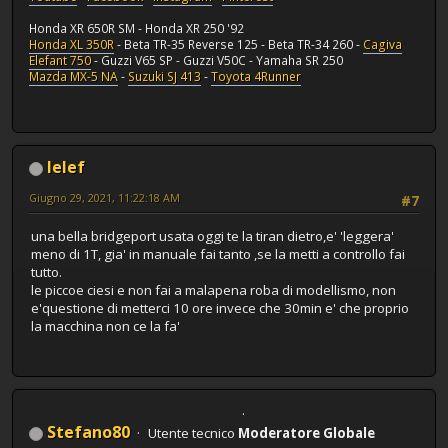
Honda XR 650R SM - Honda XR 250 '92
Honda XL 350R
- Beta TR-35 Reverse 125 - Beta TR-34 260 -
Cagiva
Elefant 750
- Guzzi V65 SP - Guzzi V50C - Yamaha SR 250
Mazda MX-5 NA
-
Suzuki SJ 413
-
Toyota 4Runner
lelef
Giugno 29, 2021, 11:22:18 AM
#7
una bella bridgeport usata oggi te la tiran dietro,e' 'leggera'
meno di 1T, gia' in manuale fai tanto ,se la metti a controllo fai
tutto.
le piccoe ciesi e non fai a malapena roba di modellismo, non
e'questione di metterci 10 ore invece che 30min e' che proprio
la macchina non ce la fa'
Stefano80
Utente tecnico
Moderatore Globale