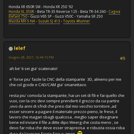
Honda XR 650R SM - Honda XR 250 '92
Honda XL 350R
- Beta TR-35 Reverse 125 - Beta TR-34 260 -
Cagiva
Elefant 750
- Guzzi V65 SP - Guzzi V50C - Yamaha SR 250
Mazda MX-5 NA
-
Suzuki SJ 413
-
Toyota 4Runner
lelef
Giugno 28, 2021, 16:44:15 PM
#5
ah be' ti sei gia' scatenato!
e' forse piu' facile la CNC della stampante 3D, almeno per me
che col gcode e CAD/CAM gia' smanettavo.
resta piu' comoda la stampante, hai un set di fili e fai quello che
vuoi, con la cnc devi sempre prenderti il grezzo da cui partire
,vivo da anni di sfridi che presi dal mio vecchio tornitore ,ad
esser sincere a pagare il materiale prezzo pieno, le frese, il
lavoro che magari sbagli qualcosa.. meglio saper disegnare
bene ed inviare il file a ditte dipo Weerg che costa meno , se
devo far roba che deve esser straprecisa e robusta ossia roba
dura da lavorare faccio fare e amen