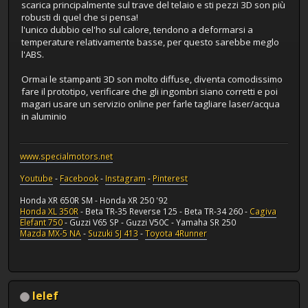
scarica principalmente sul trave del telaio e sti pezzi 3D son più
robusti di quel che si pensa!
l'unico dubbio cel'ho sul calore, tendono a deformarsi a
temperature relativamente basse, per questo sarebbe meglo
l'ABS.
Ormai le stampanti 3D son molto diffuse, diventa comodissimo
fare il prototipo, verificare che gli ingombri siano corretti e poi
magari usare un servizio online per farle tagliare laser/acqua
in aluminio
www.specialmotors.net
Youtube
-
Facebook
-
Instagram
-
Pinterest
Honda XR 650R SM - Honda XR 250 '92
Honda XL 350R
- Beta TR-35 Reverse 125 - Beta TR-34 260 -
Cagiva
Elefant 750
- Guzzi V65 SP - Guzzi V50C - Yamaha SR 250
Mazda MX-5 NA
-
Suzuki SJ 413
-
Toyota 4Runner
lelef