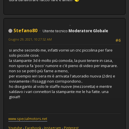
Stefano80
Utente tecnico
Moderatore Globale
Giugno 29, 2021, 10:27:52 AM
#6
si anche secondo me, infatti vorrei un cnc piccolina per fare
solo piccole cose.
la stampante 3d è molto più comoda, la puoi tenere in casa,
non sporca fa 'poco' rumore e c'è pieno di video per imparare.
non so se potrò più farne a meno,
per esempio ieri sera mi è arrivata l'atuoradio nuova (2din) e
ovviamente i fissaggi non corrispondono..
ho diseganto al volo le staffe nuove (mezzoretta) e mentre
saldavo i vari connettori la stampante me le ha fatte. una
gioia!!!
www.specialmotors.net
Youtube
-
Facebook
-
Instagram
-
Pinterest