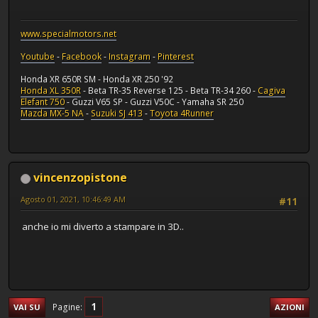
www.specialmotors.net
Youtube
-
Facebook
-
Instagram
-
Pinterest
Honda XR 650R SM - Honda XR 250 '92
Honda XL 350R
- Beta TR-35 Reverse 125 - Beta TR-34 260 -
Cagiva
Elefant 750
- Guzzi V65 SP - Guzzi V50C - Yamaha SR 250
Mazda MX-5 NA
-
Suzuki SJ 413
-
Toyota 4Runner
vincenzopistone
Agosto 01, 2021, 10:46:49 AM
#11
anche io mi diverto a stampare in 3D..
1
Pagine
VAI SU
AZIONI