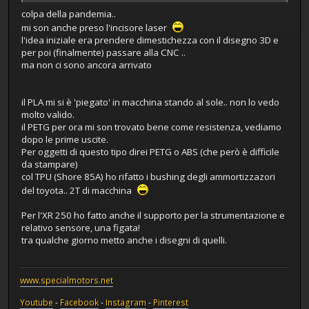
colpa della pandemia..
mi son anche preso l'incisore laser
l'idea iniziale era prendere dimestichezza con il disegno 3D e
per poi (finalmente) passare alla CNC ..
ma non ci sono ancora arrivato
il PLA mi si è 'piegato' in macchina stando al sole.. non lo vedo
molto valido.
il PETG per ora mi son trovato bene come resistenza, vediamo
dopo le prime uscite.
Per oggetti di questo tipo direi PETG o ABS (che però è difficile
da stampare)
col TPU (Shore 85A) ho rifatto i bushing degli ammortizzazori
del toyota.. 2T di macchina
Per l'XR 250 ho fatto anche il supporto per la strumentazione e
relativo sensore, una figata!
tra qualche giorno metto anche i disegni di quelli.
www.specialmotors.net
Youtube
-
Facebook
-
Instagram
-
Pinterest