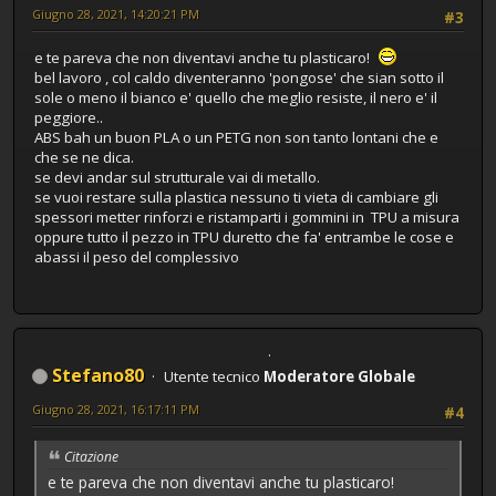
Giugno 28, 2021, 14:20:21 PM
#3
e te pareva che non diventavi anche tu plasticaro!
bel lavoro , col caldo diventeranno 'pongose' che sian sotto il
sole o meno il bianco e' quello che meglio resiste, il nero e' il
peggiore..
ABS bah un buon PLA o un PETG non son tanto lontani che e
che se ne dica.
se devi andar sul strutturale vai di metallo.
se vuoi restare sulla plastica nessuno ti vieta di cambiare gli
spessori metter rinforzi e ristamparti i gommini in TPU a misura
oppure tutto il pezzo in TPU duretto che fa' entrambe le cose e
abassi il peso del complessivo
Stefano80
Utente tecnico
Moderatore Globale
Giugno 28, 2021, 16:17:11 PM
#4
Citazione
e te pareva che non diventavi anche tu plasticaro!