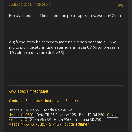
Luglio 07, 2021, 11:39:58 AM
#8
Piccola modifica, 16mm sono un po troppi, son sceso a +12mm
e già che c'ero ho cambiato materiale e son passato all' ASA,
molto più indicato all'uso esterno e ai raggi UV (dicono essere
10 volte più duraturo dell' ABS)
www.specialmotors.net
Youtube
-
Facebook
-
Instagram
-
Pinterest
Honda XR 650R SM - Honda XR 250 '92
Honda XL 350R
- Beta TR-35 Reverse 125 - Beta TR-34 260 -
Cagiva
Elefant 750
- Guzzi V65 SP - Guzzi V50C - Yamaha SR 250
Mazda MX-5 NA
-
Suzuki SJ 413
-
Toyota 4Runner