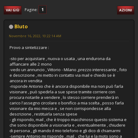
1
Pagine
VAI GIÙ
AZIONI
Bluto
Novembre 16, 2022, 10:22:14 AM
Provo a sintetizzare :
-sto per acquistare , nuova o usata , una endurona da
affiancare alle 2 mono
-vedo un annuncio , Vittorio - Milano ,prezzo interessante , foto
e descrizione , mi metto in contatto via mail e chiedo se è
ancora in vendita
-risponde Antonio che è ancora disponibile ma non può farla
visionare , può spedirla a sue spese tramite corriere con
procura notarile a vendere , lo stesso corriere prenderà in
carico l'assegno circolare o bonifico a mia scelta , posso farla
visionare da mio mecca e , se non corrispondesse alla
descrizione , restituirla senza spese
- gli rispondo, mail , che è troppo macchinoso questo sistema e
che sono disponibile a visionarla e , eventualmente , chiudere
di persona , gli mando il mio telefono e gli dico di chiamarmi
-sempre Antonio mi risponde , mail , che lui e la moto sono a