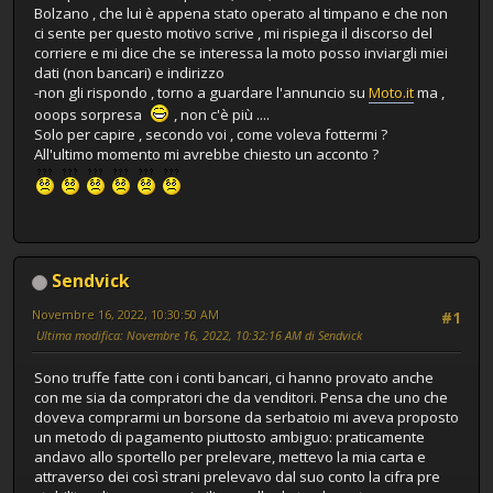
Bolzano , che lui è appena stato operato al timpano e che non
ci sente per questo motivo scrive , mi rispiega il discorso del
corriere e mi dice che se interessa la moto posso inviargli miei
dati (non bancari) e indirizzo
-non gli rispondo , torno a guardare l'annuncio su
Moto.it
ma ,
ooops sorpresa
, non c'è più ....
Solo per capire , secondo voi , come voleva fottermi ?
All'ultimo momento mi avrebbe chiesto un acconto ?
Sendvick
Novembre 16, 2022, 10:30:50 AM
#1
Ultima modifica
: Novembre 16, 2022, 10:32:16 AM di Sendvick
Sono truffe fatte con i conti bancari, ci hanno provato anche
con me sia da compratori che da venditori. Pensa che uno che
doveva comprarmi un borsone da serbatoio mi aveva proposto
un metodo di pagamento piuttosto ambiguo: praticamente
andavo allo sportello per prelevare, mettevo la mia carta e
attraverso dei così strani prelevavo dal suo conto la cifra pre