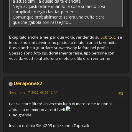
a scuse simili a quelle da te elencate.
Negli acquisti online quando le cose si fanno così
complicate meglio lasciar perdere.
Comunque probabilmente se era una truffa c'era
qualche gabola con l'assegno...
È capitato anche a me, per due volte, vendendo su
Subito.it
...se
le cose non mi convincono piuttosto rifiuto a priori la vendita.
Prova anche a guardare su wathsapp la foto nel profilo.
Spesso sono foto spudoratamente false, tipo persone con
voce da vecchio al telefono e foto profilo di un ventenne
Derapone82
Novembre 17, 2022, 08:56:12 AM
#3
Lascia stare Bluto! Un vecchio lupo di mare come te non si
abbassa nemmeno a certi livelli
Ciao grande!
Inviato dal mio SM-X205 utilizzando Tapatalk