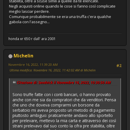
stabilita, oltre a scuse simili a quelle da te elencate.
Negli acquisti online quando le cose si fanno così complicate
meglio lasciar perdere.
Comunque probabilmente se era una truffa c'era qualche
gabola con l'assegno...
honda xr 650 r dall' ara 2001
Michelin
Novembre 16, 2022, 11:39:20 AM
#2
Ultima modifica
: Novembre 16, 2022, 11:42:02 AM di Michelin
Citazione di: Sendvick il Novembre 16, 2022, 10:30:50 AM
Sono truffe fatte con i conti bancari, ci hanno provato
anche con me sia da compratori che da venditori. Pensa
che uno che doveva comprarmi un borsone da
serbatoio mi aveva proposto un metodo di pagamento
piuttosto ambiguo: praticamente andavo allo sportello
per prelevare, mettevo la mia carta e attraverso dei così
strani prelevavo dal suo conto la cifra pre stabilita, oltre