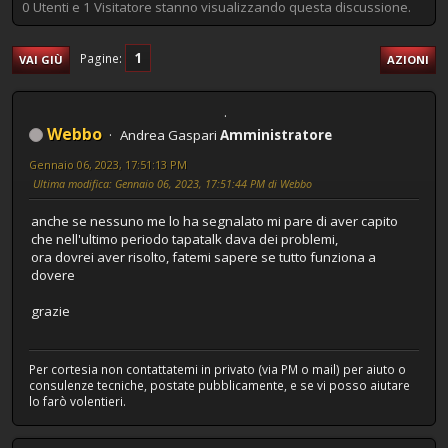
0 Utenti e 1 Visitatore stanno visualizzando questa discussione.
1
Pagine
VAI GIÙ
AZIONI
Webbo
Andrea Gaspari
Amministratore
Gennaio 06, 2023, 17:51:13 PM
Ultima modifica
: Gennaio 06, 2023, 17:51:44 PM di Webbo
anche se nessuno me lo ha segnalato mi pare di aver capito
che nell'ultimo periodo tapatalk dava dei problemi,
ora dovrei aver risolto, fatemi sapere se tutto funziona a
dovere
grazie
Per cortesia non contattatemi in privato (via PM o mail) per aiuto o
consulenze tecniche, postate pubblicamente, e se vi posso aiutare
lo farò volentieri.