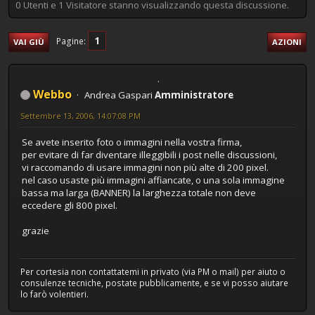
0 Utenti e 1 Visitatore stanno visualizzando questa discussione.
1
Pagine
VAI GIÙ
AZIONI
Webbo
Andrea Gaspari
Amministratore
Settembre 13, 2006, 14:07:08 PM
Se avete inserito foto o immagini nella vostra firma,
per evitare di far diventare illeggibili i post nelle discussioni,
vi raccomando di usare immagini non più alte di 200 pixel.
nel caso usaste più immagini affiancate, o una sola immagine
bassa ma larga (BANNER) la larghezza totale non deve
eccedere gli 800 pixel.
grazie
Per cortesia non contattatemi in privato (via PM o mail) per aiuto o
consulenze tecniche, postate pubblicamente, e se vi posso aiutare
lo farò volentieri.