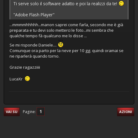
Ti serve solo il software adatto e poi la realizzi da te!
"Adobe Flash Player"
...mmmmhhhhh...manon saprei come farla, secondo me è già
preparata e tu devi solo metterci le foto...mi sembra che
qualche tempo fà qualcuno me lo disse ...
Se mi risponde Daniele....
Comunque ora parto per la neve per 10 gg. quindi oramai se
ne riparlerà quando torno.
Grazie ragazziiii
LucaXr
1
Pagine
VAI SU
AZIONI