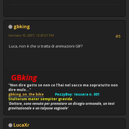
gbking
Gennaio 10, 2007, 13:30:01 PM
#5
Luca, non è che si tratta di animazioni GIF?
GB
king
"Non dire gatto se non ce l'hai nel sacco ma sopratutto non
dire mulo..."
gbking_on_the bike
PezzyBoy: tessera n. 001
Stultorum mater sempiter gravida
'Dottore, sono venuta per prenotare un disagio ormonale, un test
gravitazionale e un talpone vaginale'
LucaXr