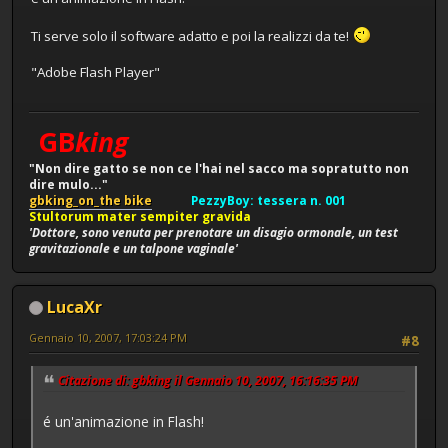
Ti serve solo il software adatto e poi la realizzi da te!
"Adobe Flash Player"
GB
king
"Non dire gatto se non ce l'hai nel sacco ma sopratutto non
dire mulo..."
gbking_on_the bike
PezzyBoy: tessera n. 001
Stultorum mater sempiter gravida
'Dottore, sono venuta per prenotare un disagio ormonale, un test
gravitazionale e un talpone vaginale'
LucaXr
Gennaio 10, 2007, 17:03:24 PM
#8
Citazione di: gbking il Gennaio 10, 2007, 16:16:35 PM
é un'animazione in Flash!