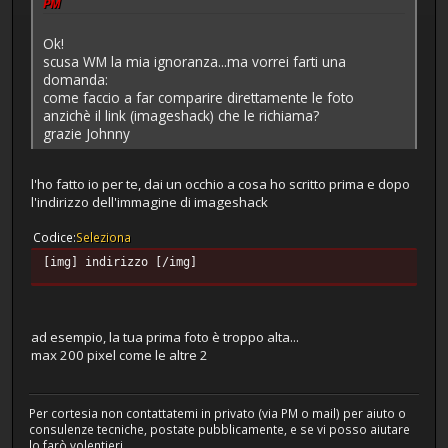
PM
Ok!
scusa WM la mia ignoranza...ma vorrei farti una
domanda:
come faccio a far comparire direttamente le foto
anzichè il link (imageshack) che le richiama?
grazie Johnny
l'ho fatto io per te, dai un occhio a cosa ho scritto prima e dopo
l'indirizzo dell'immagine di imageshack
Codice
Seleziona
[img] indirizzo [/img]
ad esempio, la tua prima foto è troppo alta...
max 200 pixel come le altre 2
Per cortesia non contattatemi in privato (via PM o mail) per aiuto o
consulenze tecniche, postate pubblicamente, e se vi posso aiutare
lo farò volentieri.