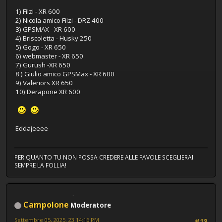
1) Filzi - XR 600
2) Nicola amico Filzi - DRZ 400
3) GPSMAX - XR 600
4) Briscoletta - Husky 250
5) Gogo - XR 650
6) webmaster - XR 650
7) Gurush -XR 650
8 ) Giulio amico GPSMax - XR 600
9) Valeriors XR 650
10) Derapone XR 600
Eddajeeee
PER QUANTO TU NON POSSA CREDERE ALLE FAVOLE SCEGLIERAI
SEMPRE LA FOLLIA!
Campolone
Moderatore
Settembre 05, 2025, 23:14:16 PM
#18