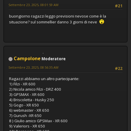
Settembre 23, 2025, 08:01:59 AM
#21
buongiorno ragazzi leggo previsioni nevose come è la
situazione? sul sommellier danno 3 giorni di neve
Campolone
Moderatore
Settembre 23, 2025, 08:56:35 AM
#22
Ragazzi abbiamo un altro partecipante:
1) Filzi - XR 600
2) Nicola amico Filzi - DRZ 400
3) GPSMAX - XR 600
4) Briscoletta - Husky 250
5) Gogo - XR 650
6) webmaster - XR 650
7) Gurush -XR 650
8 ) Giulio amico GPSMax - XR 600
9) Valeriors - XR 650