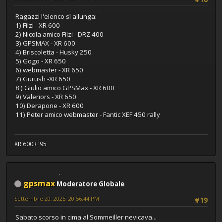
Ragazzi l'elenco sì allunga:
1) Filzi - XR 600
2) Nicola amico Filzi - DRZ 400
3) GPSMAX - XR 600
4) Briscoletta - Husky 250
5) Gogo - XR 650
6) webmaster - XR 650
7) Gurush -XR 650
8 ) Giulio amico GPSMax - XR 600
9) Valeriors - XR 650
10) Derapone - XR 600
11) Peter amico webmaster - Fantic XEF 450 rally
XR 600R '95
gpsmax
Moderatore Globale
Settembre 20, 2025, 20:56:44 PM
#19
Sabato scorso in cima al Sommeiller nevicava...