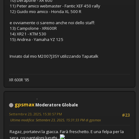
10) Derapone - XR 600
11) Peter amico webmaster - Fantic XEF 450 rally
12) Guido mio amico - Honda XL 500 R
e ovviamente ci saremo anche noi dello staff:
13) Campolone - XR600R
14) XR21 - KTM 530
15) Andrea - Yamaha YZ 125
Inviato dal mio M2007J3SY utilizzando Tapatalk
XR 600R '95
gpsmax
Moderatore Globale
Settembre 23, 2025, 15:30:57 PM
#23
Ultima modifica
: Settembre 23, 2025, 15:31:33 PM di gpsmax
Ragaz, portatevi la giacca. Farà freschetto. E una felpa per la
sera, coi pantaloni lunghi...