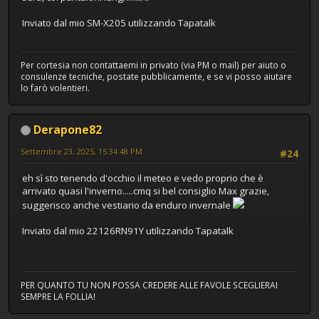
Inviato dal mio SM-X205 utilizzando Tapatalk
Per cortesia non contattaemi in privato (via PM o mail) per aiuto o
consulenze tecniche, postate pubblicamente, e se vi posso aiutare
lo farò volentieri.
Derapone82
Settembre 23, 2025, 15:34:48 PM
#24
eh sì sto tenendo d'occhio il meteo e vedo proprio che è
arrivato quasi l'inverno.....cmq si bel consiglio Max grazie,
suggerisco anche vestiario da enduro invernale
Inviato dal mio 22126RN91Y utilizzando Tapatalk
PER QUANTO TU NON POSSA CREDERE ALLE FAVOLE SCEGLIERAI
SEMPRE LA FOLLIA!