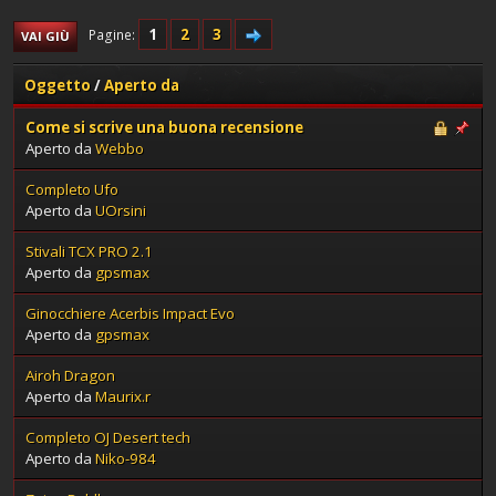
1
2
3
Pagine
VAI GIÙ
Oggetto
/
Aperto da
Come si scrive una buona recensione
Aperto da
Webbo
Completo Ufo
Aperto da
UOrsini
Stivali TCX PRO 2.1
Aperto da
gpsmax
Ginocchiere Acerbis Impact Evo
Aperto da
gpsmax
Airoh Dragon
Aperto da
Maurix.r
Completo OJ Desert tech
Aperto da
Niko-984