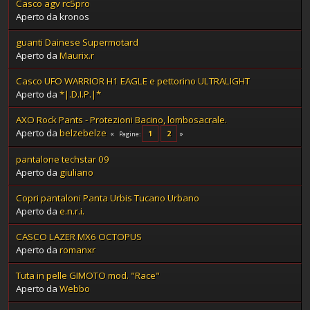
Casco agv rc5pro
Aperto da kronos
guanti Dainese Supermotard
Aperto da
Maurix.r
Casco UFO WARRIOR H1 EAGLE e pettorino ULTRALIGHT
Aperto da
*|.D.I.P.|*
AXO Rock Pants - Protezioni Bacino, lombosacrale.
Aperto da
belzebelze
1
2
Pagine
pantalone techstar 09
Aperto da
giuliano
Copri pantaloni Panta Urbis Tucano Urbano
Aperto da
e.n.r.i.
CASCO LAZER MX6 OCTOPUS
Aperto da
romanxr
Tuta in pelle GIMOTO mod. "Race"
Aperto da
Webbo