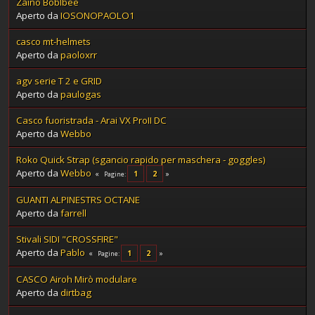
Zaino Boblbee
Aperto da
IOSONOPAOLO1
casco mt-helmets
Aperto da
paoloxrr
agv serie T 2 e GRID
Aperto da
paulogas
Casco fuoristrada - Arai VX ProII DC
Aperto da
Webbo
Roko Quick Strap (sgancio rapido per maschera - goggles)
Aperto da
Webbo
1
2
Pagine
GUANTI ALPINESTRS OCTANE
Aperto da
farrell
Stivali SIDI "CROSSFIRE"
Aperto da
Pablo
1
2
Pagine
CASCO Airoh Mirò modulare
Aperto da
dirtbag