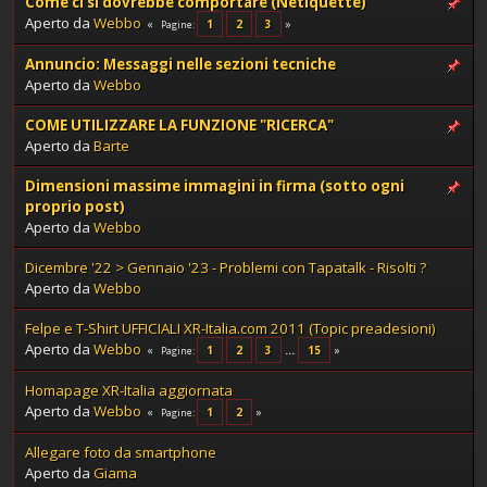
Come ci si dovrebbe comportare (Netiquette)
Aperto da
Webbo
1
2
3
Pagine
Annuncio: Messaggi nelle sezioni tecniche
Aperto da
Webbo
COME UTILIZZARE LA FUNZIONE "RICERCA"
Aperto da
Barte
Dimensioni massime immagini in firma (sotto ogni
proprio post)
Aperto da
Webbo
Dicembre '22 > Gennaio '23 - Problemi con Tapatalk - Risolti ?
Aperto da
Webbo
Felpe e T-Shirt UFFICIALI XR-Italia.com 2011 (Topic preadesioni)
Aperto da
Webbo
1
2
3
...
15
Pagine
Homapage XR-Italia aggiornata
Aperto da
Webbo
1
2
Pagine
Allegare foto da smartphone
Aperto da
Giama