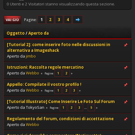
0 Utenti e 2 Visitatori stanno visualizzando questa sezione.
1
2
3
4
Pagine
VAI GIÙ
Oggetto
/
Aperto da
[Tutorial 2]: come inserire foto nelle discussioni in
alternativa a Imageshack
Aperto da
jimbo
Istruzioni: Raccolta regole mercatino
Aperto da
Webbo
1
2
Pagine
Appello: Compilate il vostro profilo !
Aperto da
Webbo
1
2
3
Pagine
[Tutorial Illustrato] Come Inserire Le Foto Sul Forum
Aperto da TokyoSan
1
2
3
...
5
Pagine
Regolamento del forum, condizioni di accettazione
Aperto da
Webbo