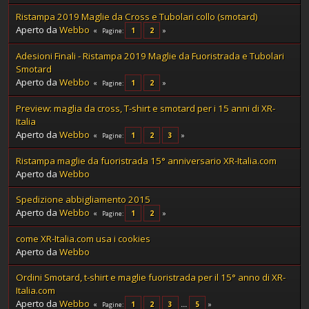
Ristampa 2019 Maglie da Cross e Tubolari collo (smotard)
Aperto da
Webbo
1
2
Pagine
Adesioni Finali - Ristampa 2019 Maglie da Fuoristrada e Tubolari
Smotard
Aperto da
Webbo
1
2
Pagine
Preview: maglia da cross, T-shirt e smotard per i 15 anni di XR-
Italia
Aperto da
Webbo
1
2
3
Pagine
Ristampa maglie da fuoristrada 15° anniversario XR-Italia.com
Aperto da
Webbo
Spedizione abbigliamento 2015
Aperto da
Webbo
1
2
Pagine
come XR-Italia.com usa i cookies
Aperto da
Webbo
Ordini Smotard, t-shirt e maglie fuoristrada per il 15° anno di XR-
Italia.com
Aperto da
Webbo
1
2
3
...
5
Pagine