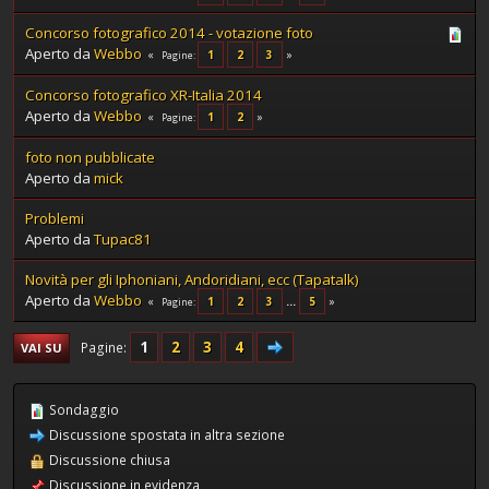
Concorso fotografico 2014 - votazione foto
Aperto da
Webbo
1
2
3
Pagine
Concorso fotografico XR-Italia 2014
Aperto da
Webbo
1
2
Pagine
foto non pubblicate
Aperto da
mick
Problemi
Aperto da
Tupac81
Novità per gli Iphoniani, Andoridiani, ecc (Tapatalk)
Aperto da
Webbo
1
2
3
...
5
Pagine
1
2
3
4
Pagine
VAI SU
Sondaggio
Discussione spostata in altra sezione
Discussione chiusa
Discussione in evidenza