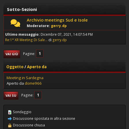
Sotto-Sezioni
Archivio meetings Sud e Isole
Moderatore:
gerry.dp
Ultimo messaggio:
Dicembre 07, 2021, 14:07:54 PM
Re:1° XR Meeting Di Sale...
di
gerry.dp
1
Pagine
VAI GIÙ
Oggetto
/
Aperto da
Meeting in Sardegna
Aperto da
dome966
1
Pagine
VAI SU
Sondaggio
Discussione spostata in altra sezione
Discussione chiusa