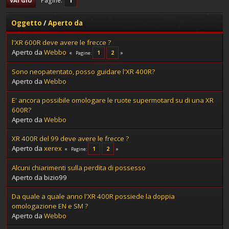
Pagine
VAI GIÙ
Oggetto
/
Aperto da
l'XR 600R deve avere le frecce ?
Aperto da
Webbo
1
2
Pagine
Sono neopatentato, posso guidare l'XR 400R?
Aperto da
Webbo
E' ancora possibile omologare le ruote supermotard su di una XR
600R?
Aperto da
Webbo
XR 400R del 99 deve avere le frecce ?
Aperto da
xerex
1
2
Pagine
Alcuni chiarimenti sulla perdita di possesso
Aperto da bizio99
Da quale a quale anno l'XR 400R possiede la doppia
omologazione EN e SM ?
Aperto da
Webbo