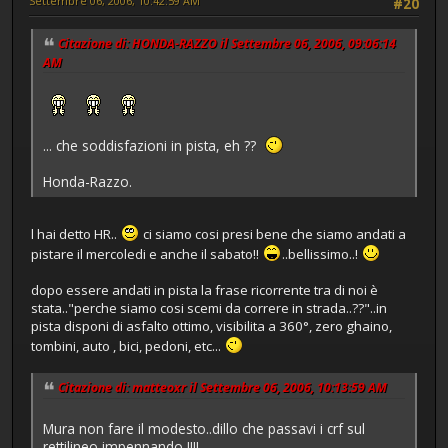
Settembre 06, 2006, 10:42:59 AM
#20
Citazione di: HONDA-RAZZO il Settembre 06, 2006, 09:06:14
AM
... che soddisfazioni in pista, eh ??
Honda-Razzo.
l hai detto HR..
ci siamo cosi presi bene che siamo andati a
pistare il mercoledi e anche il sabato!!
..bellissimo..!
dopo essere andati in pista la frase ricorrente tra di noi è
stata.."perche siamo cosi scemi da correre in strada..??"..in
pista disponi di asfalto ottimo, visibilita a 360°, zero ghaino,
tombini, auto , bici, pedoni, etc...
Citazione di: matteoxr il Settembre 06, 2006, 10:13:59 AM
Mura non fare il modesto..dillo che passavi i crf sul
rettilineo impennando !!!!