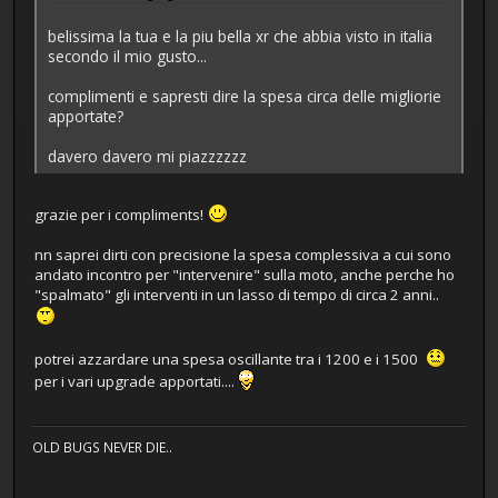
belissima la tua e la piu bella xr che abbia visto in italia
secondo il mio gusto...
complimenti e sapresti dire la spesa circa delle migliorie
apportate?
davero davero mi piazzzzzz
grazie per i compliments!
nn saprei dirti con precisione la spesa complessiva a cui sono
andato incontro per "intervenire" sulla moto, anche perche ho
"spalmato" gli interventi in un lasso di tempo di circa 2 anni..
potrei azzardare una spesa oscillante tra i 1200 e i 1500
per i vari upgrade apportati....
OLD BUGS NEVER DIE..