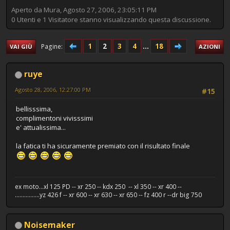
Aperto da Mura, Agosto 27, 2006, 23:05:11 PM
0 Utenti e 1 Visitatore stanno visualizzando questa discussione.
1
2
3
4
...
18
Pagine
VAI GIÙ
AZIONI
ruye
Agosto 28, 2006, 12:27:00 PM
#15
bellisssima,
complimentoni vivisssimi
e' attualissima...
la fatica ti ha sicuramente premiato con il risultato finale
ex moto...xl 125 PD -- xr 250 -- kdx 250 -- xl 350 -- xr 400 --
................yz 426 f -- xr 600 -- xr 630 -- xr 650 -- fz 400 r --dr big 750
Noisemaker