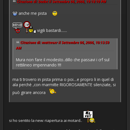
Citazione di: Dadet il Settembre 06, 2006, 19:18:10 PM
anche me pista
vigili bastardi.......
Citazione di: matteoxr il Settembre 06, 2006, 10:13:59
AM
Mura non fare il modesto..dillo che passavi i crf sul
rettilineo impennando !!!!
ma ti trovero in pista prima o poi....e propro li in quel di
ala perchè ,con marmitte RIGOROSAMENTE silenziate, si
può girare ancora
si ho sentito la new: riapertura ai motard..