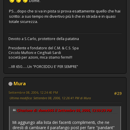
Dome.
PS....dopo che si va in pista si prova esattamente quello che hai
scritto: a suo tempo mi divertivo più li che in strada e in quasi
totale sicurezza.
Devoto a S.Carlo, protettore della patatina
Presidente e fondatore del C.M. & C.S. Spa
Circolo Mufloni e Cinghiali Sardi
società per azioni, mica stiamo fermi!!!
...XR 650......Un "PORCEDDU E' PER SEMPRE"
Mura
Settembre 08, 2006, 12:24:40 PM
#29
Ultima modifica
: Settembre 08, 2006, 12:26:41 PM di Mura
Citazione di: dome966 il Settembre 08, 2006, 12:09:29 PM
Mi aggiungo alla lista dei facenti complimenti, che ne
diresti di cambiare il parafango post per fare "pandant"