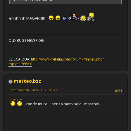
ehhhhhh MAGARIIII!!!!
OLD BUGS NEVER DIE..
CLICCA QUA:
http://www.xr-italia.com/forumxr/index.php?
topic=17668.0
matteo.bzz
Settembre 06, 2006, 11:25:01 AM
#21
Grande mura.... senza moto belo.. maschio...