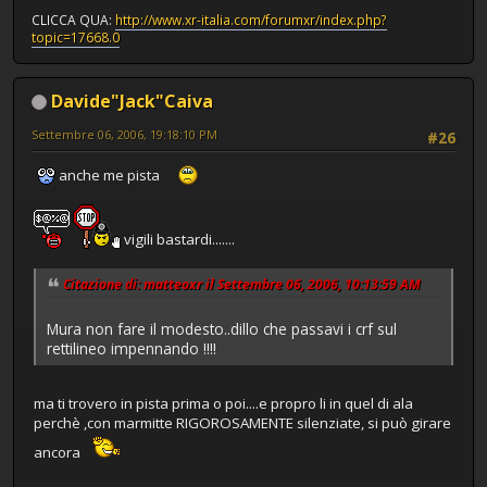
CLICCA QUA:
http://www.xr-italia.com/forumxr/index.php?
topic=17668.0
Davide"Jack"Caiva
Settembre 06, 2006, 19:18:10 PM
#26
anche me pista
vigili bastardi.......
Citazione di: matteoxr il Settembre 06, 2006, 10:13:59 AM
Mura non fare il modesto..dillo che passavi i crf sul
rettilineo impennando !!!!
ma ti trovero in pista prima o poi....e propro li in quel di ala
perchè ,con marmitte RIGOROSAMENTE silenziate, si può girare
ancora