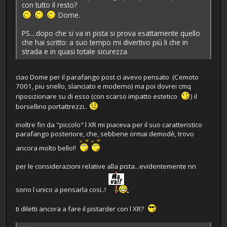
con tutto il resto?
Dome.
PS....dopo che si va in pista si prova esattamente quello
che hai scritto: a suo tempo mi divertivo più li che in
strada e in quasi totale sicurezza.
ciao Dome per il parafango post ci avevo pensato (Cemoto
7001, piu snello, slanciato e moderno) ma poi dovrei cmq
riposizionare su di esso (con scarso impatto estetico
) il
borsellino portattrezzi..
inoltre fin da "piccolo" l XR mi piaceva per il suo caratteristico
parafango posteriore, che, sebbene ormai demodè, trovo
ancora molto bello!!
per le considerazioni relative alla pista...evidentemente nn
sono l unico a pensarla cosi..!
ti diletti ancora a fare il pistarder con l XR?