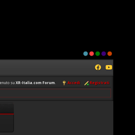
enuto su
XR-Italia.com Forum
.
Accedi
Registrati