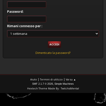
Password:
Rimani connesso per :
Dimenticato la password?
|
|
Aiuto
Termini di utilizzo
Vai su ▲
,
SMF 2.1.7 © 2026
Simple Machines
Hextech Theme Made By : TwitchisMental