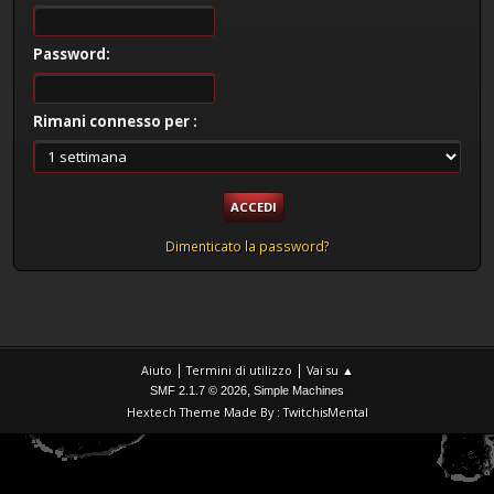
Password:
Rimani connesso per :
Dimenticato la password?
|
|
Aiuto
Termini di utilizzo
Vai su ▲
,
SMF 2.1.7 © 2026
Simple Machines
Hextech Theme Made By : TwitchisMental