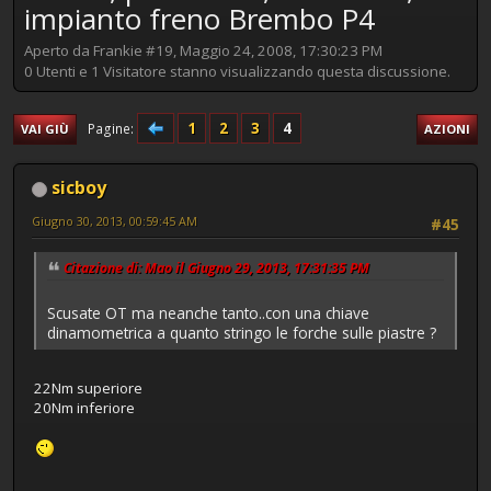
impianto freno Brembo P4
Aperto da Frankie #19, Maggio 24, 2008, 17:30:23 PM
0 Utenti e 1 Visitatore stanno visualizzando questa discussione.
1
2
3
4
Pagine
VAI GIÙ
AZIONI
sicboy
Giugno 30, 2013, 00:59:45 AM
#45
Citazione di: Mao il Giugno 29, 2013, 17:31:35 PM
Scusate OT ma neanche tanto..con una chiave
dinamometrica a quanto stringo le forche sulle piastre ?
22Nm superiore
20Nm inferiore