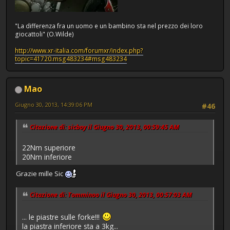
"La differenza fra un uomo e un bambino sta nel prezzo dei loro
giocattoli" (O.Wilde)
http://www.xr-italia.com/forumxr/index.php?
topic=41720.msg483234#msg483234
Mao
Giugno 30, 2013, 14:39:06 PM
#46
Citazione di: sicboy il Giugno 30, 2013, 00:59:45 AM
22Nm superiore
20Nm inferiore
Grazie mille Sic
Citazione di: Tomminoo il Giugno 30, 2013, 00:57:03 AM
... le piastre sulle forke!!!
la piastra inferiore sta a 3kg...