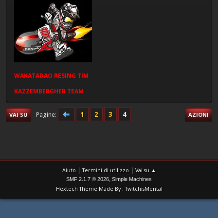
WAKATADAO
RESING
TIM
KAZZEMBERGHER TEAM
1
2
3
4
Pagine
VAI SU
AZIONI
|
|
Aiuto
Termini di utilizzo
Vai su ▲
,
SMF 2.1.7 © 2026
Simple Machines
Hextech Theme Made By : TwitchisMental