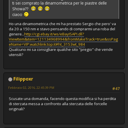
ti sei comprato la dinamometrica per le piastre delle
Showa??
ciaoo
Ho una dinamometrica che mi ha prestato Sergio che pero' va
da 20 a 150 nm e stavo pensando di comprarmi una roba del
genere...
http://cgi.ebay.it/ws/eBayISAPI.dll?
ViewItem&item=121134968994&fromMakeTrack=true&ssPag
eName=VIP:watchlink:top:it#ht_3153wt_984
Qualcuno mi sa consigliare qualche sito "pregio" che vende
utensili?
Filippoxr
Febbraio 02, 2016, 22:45:39 PM
#47
Scusate una domanda, facendo questa modifica si ha perdita
di sterzata messa a confronto alla sterzata delle forcelle
originali?