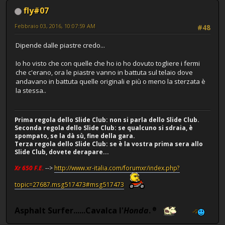
fly#07
Febbraio 03, 2016, 10:07:59 AM
#48
Dipende dalle piastre credo...
Io ho visto che con quelle che ho io ho dovuto togliere i fermi
che c'erano, ora le piastre vanno in battuta sul telaio dove
andavano in battuta quelle originali e più o meno la sterzata è
la stessa..
Prima regola dello Slide Club: non si parla dello Slide Club.
Seconda regola dello Slide Club: se qualcuno si sdraia, è
spompato, se la dà sù, fine della gara.
Terza regola dello Slide Club: se è la vostra prima sera allo
Slide Club, dovete derapare...
Xr 650 F.E.
-->
http://www.xr-italia.com/forumxr/index.php?
topic=27687.msg517473#msg517473
Asphalt Surfer......Cavalca l'
Honda
.
®