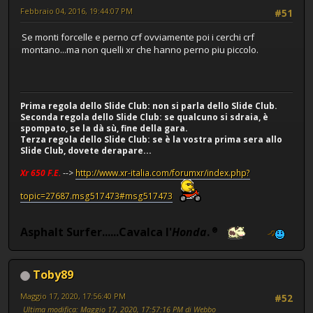
Febbraio 04, 2016, 19:44:07 PM
#51
Se monti forcelle e perno crf ovviamente poi i cerchi crf
montano...ma non quelli xr che hanno perno piu piccolo.
Prima regola dello Slide Club: non si parla dello Slide Club.
Seconda regola dello Slide Club: se qualcuno si sdraia, è
spompato, se la dà sù, fine della gara.
Terza regola dello Slide Club: se è la vostra prima sera allo
Slide Club, dovete derapare...
Xr 650 F.E.
-->
http://www.xr-italia.com/forumxr/index.php?
topic=27687.msg517473#msg517473
Asphalt Surfer......Cavalca l'
Honda
.
®
Toby89
Maggio 17, 2020, 17:56:40 PM
#52
Ultima modifica
: Maggio 17, 2020, 17:57:16 PM di Webbo