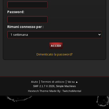
Password:
Rimani connesso per :
Dimenticato la password?
|
|
Aiuto
Termini di utilizzo
Vai su ▲
,
SMF 2.1.7 © 2026
Simple Machines
Hextech Theme Made By : TwitchisMental