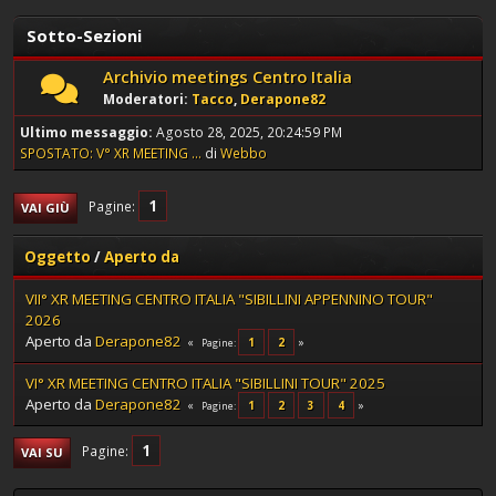
Sotto-Sezioni
Archivio meetings Centro Italia
Moderatori:
Tacco
,
Derapone82
Ultimo messaggio:
Agosto 28, 2025, 20:24:59 PM
SPOSTATO: V° XR MEETING ...
di
Webbo
1
Pagine
VAI GIÙ
Oggetto
/
Aperto da
VII° XR MEETING CENTRO ITALIA "SIBILLINI APPENNINO TOUR"
2026
Aperto da
Derapone82
1
2
Pagine
VI° XR MEETING CENTRO ITALIA "SIBILLINI TOUR" 2025
Aperto da
Derapone82
1
2
3
4
Pagine
1
Pagine
VAI SU