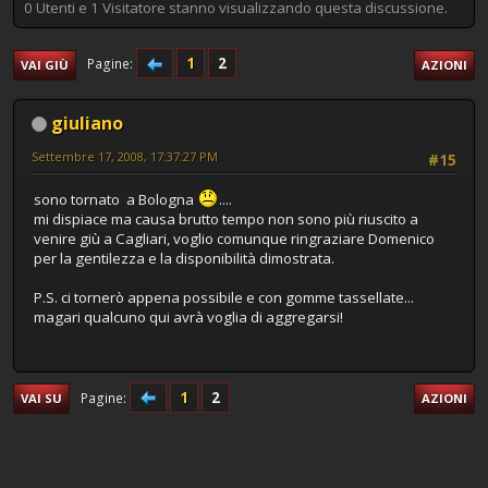
0 Utenti e 1 Visitatore stanno visualizzando questa discussione.
1
2
Pagine
VAI GIÙ
AZIONI
giuliano
Settembre 17, 2008, 17:37:27 PM
#15
sono tornato a Bologna
....
mi dispiace ma causa brutto tempo non sono più riuscito a
venire giù a Cagliari, voglio comunque ringraziare Domenico
per la gentilezza e la disponibilità dimostrata.
P.S. ci tornerò appena possibile e con gomme tassellate...
magari qualcuno qui avrà voglia di aggregarsi!
1
2
Pagine
VAI SU
AZIONI