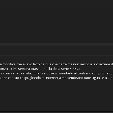
una modifica che avevo letto da qualche parte ma non riesco a rintracciare d
pinza sx (mi sembra citasse quella della serie K 75...)
hanno un senso di rotazione? se dovessi montarlo al contrario comprometto
pinze che sto cespugliando su internet,a me sembrano tutte uguali e a 2 pist