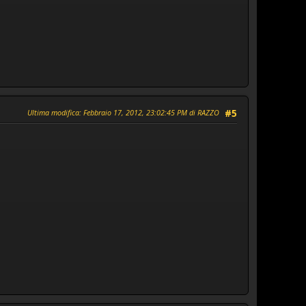
Ultima modifica
: Febbraio 17, 2012, 23:02:45 PM di RAZZO
#5