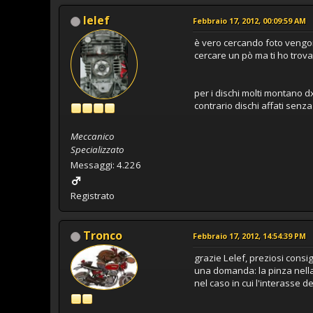
lelef
Febbraio 17, 2012, 00:09:59 AM
è vero cercando foto vengon
cercare un pò ma ti ho trova
per i dischi molti montano d
contrario dischi affati senza
Meccanico
Specializzato
Messaggi: 4.226
Registrato
Tronco
Febbraio 17, 2012, 14:54:39 PM
grazie Lelef, preziosi consigl
una domanda: la pinza nella 
nel caso in cui l'interasse 