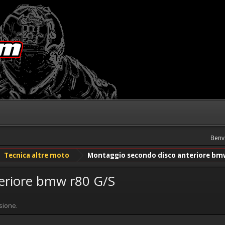
Benv
Tecnica altre moto
Montaggio secondo disco anteriore bmw
eriore bmw r80 G/S
sione.