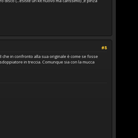
 disco (...esiste un kit nuovo ma carissimo) ,e pinza
#8
 43 che in confronto alla sua originale è come se fosse
con sdoppiatore in treccia. Comunque sia con la mucca