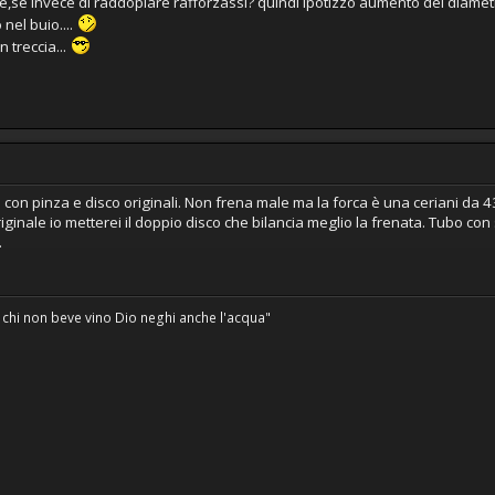
,se invece di raddopiare rafforzassi? quindi ipotizzo aumento del diametro
nel buio....
 treccia...
cia con pinza e disco originali. Non frena male ma la forca è una ceriani da
 originale io metterei il doppio disco che bilancia meglio la frenata. Tubo 
.
 chi non beve vino Dio neghi anche l'acqua"