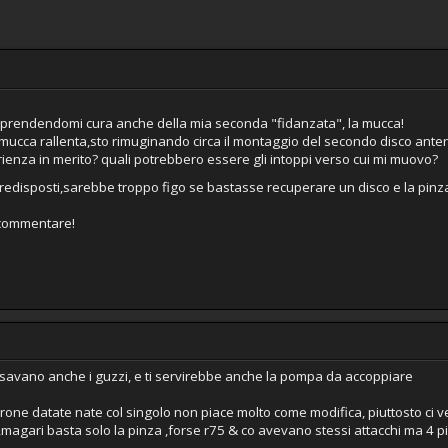
o prendendomi cura anche della mia seconda "fidanzata", la mucca!
 mucca rallenta,sto rimuginando circa il montaggio del secondo disco anter
rienza in merito? quali potrebbero essere gli intoppi verso cui mi muovo?
predisposti,sarebbe troppo figo se bastasse recuperare un disco e la pinza 
i commentare!
savano anche i guzzi, e ti servirebbe anche la pompa da accoppiare
rone datate nate col singolo non piace molto come modifica, piuttosto ci 
gari basta solo la pinza ,forse r75 & co avevano stessi attacchi ma 4 pi