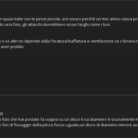
 quasi tutte con le pinze piccole, ero sicuro perchè un mio amico stava p
to una foto, gli attacchi dovrebbero esser larghi come i tuoi
x o sx altri no dipende dalla foratura/baffatura e ventilazione se c'è(rara
 aver problei
i!
foto che hai postato fa coppia su un disco il cui diametro è sicuramente m
dei fori di fissaggio della pinza fosse uguale,un disco di diametro minore