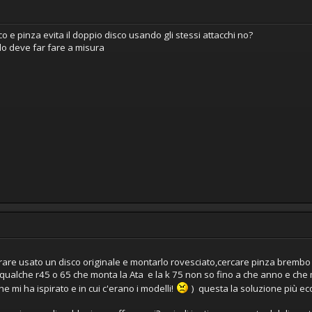
 e pinza evita il doppio disco usando gli stessi attacchi no?
 lo deve far fare a misura
rare usato un disco originale e montarlo rovesciato,cercare pinza bremb
to qualche r45 o 65 che monta la Ata e la k 75 non so fino a che anno e che 
che mi ha ispirato e in cui c'erano i modelli!
) questa la soluzione più 