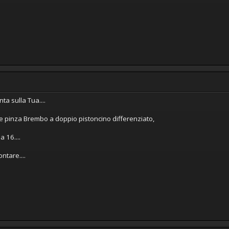
a sulla Tua....
 e pinza Brembo a doppio pistoncino differenziato,
a 16....
ntare....