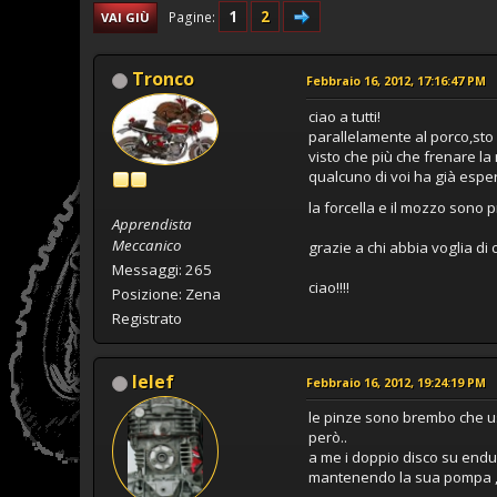
1
2
Pagine
VAI GIÙ
Tronco
Febbraio 16, 2012, 17:16:47 PM
ciao a tutti!
parallelamente al porco,st
visto che più che frenare la
qualcuno di voi ha già espe
la forcella e il mozzo sono 
Apprendista
Meccanico
grazie a chi abbia voglia d
Messaggi: 265
ciao!!!!
Posizione: Zena
Registrato
lelef
Febbraio 16, 2012, 19:24:19 PM
le pinze sono brembo che u
però..
a me i doppio disco su endu
mantenendo la sua pompa ,ma