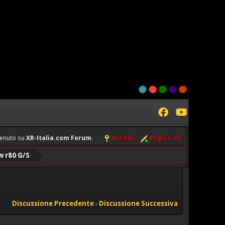
enuto su
XR-Italia.com Forum
.
Accedi
Registrati
 r80 G/S
Discussione Precedente
-
Discussione Successiva