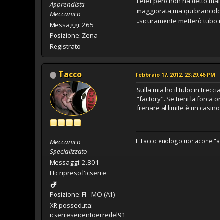
Lelef però non ha detto male
Apprendista
maggiorata,ma qui brancolo 
Meccanico
..sicuramente metterò tubo in
Messaggi: 265
Posizione: Zena
Registrato
Tacco
Febbraio 17, 2012, 23:29:46 PM
Sulla mia ho il tubo in trec
"factory". Se tieni la forca
frenare al limite è un casino
Il Tacco enologo ubriacone "a
Meccanico
Specializzato
Messaggi: 2.801
Ho ripreso l'icserre
Posizione: FI - MO (A1)
XR posseduta:
icserreseicentoerredel91