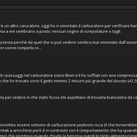
 un altro caruratore, oggi ho ri-smontato il carburatore per verificare bene 
a a me sembrano a posto; nessun segno di screpolature o tagli.
a testa perchè da quel che si può vedere sembra mai smontato dall'assembl
on vorrei romperlo io...
ti i passaggi nel carburatore siano liberi e li ho soffiati con aria compressa
 che ho trovato sono il getto minimo 2 misure più grande del dovuto (42,5 
ela per vedere in che stato fosse (mi aspettavo di trovarla biancastra da 
vrebbe essere sintomo di carburazione piuttosto ricca (il che tornerebbe c
ntati a arricchire) però è in contrasto con il comportamento che ha quando i
inimo) che peggiora quando chiudo la benzina quindi le tolgo alimentazione