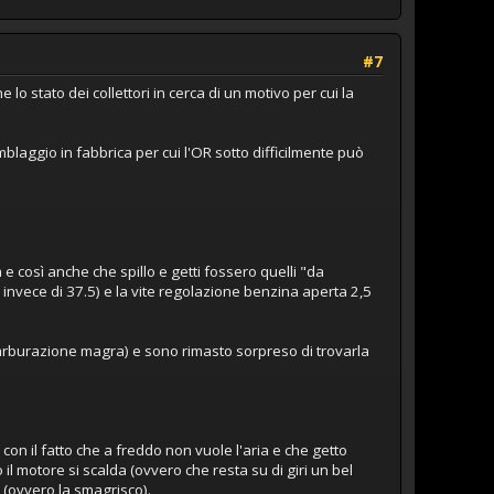
#7
lo stato dei collettori in cerca di un motivo per cui la
aggio in fabbrica per cui l'OR sotto difficilmente può
 e così anche che spillo e getti fossero quelli "da
invece di 37.5) e la vite regolazione benzina aperta 2,5
carburazione magra) e sono rimasto sorpreso di trovarla
on il fatto che a freddo non vuole l'aria e che getto
l motore si scalda (ovvero che resta su di giri un bel
 (ovvero la smagrisco).