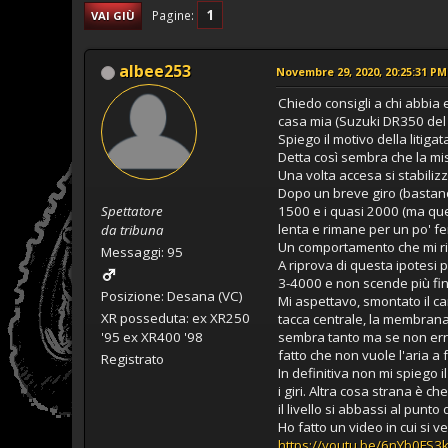
1
Pagine
VAI GIÙ
albee253
Novembre 29, 2020, 20:25:31 PM
Chiedo consigli a chi abbia 
casa mia (Suzuki DR350 del '
Spiego il motivo della litig
Detta così sembra che la mis
Una volta accesa si stabiliz
Dopo un breve giro (bastano 
Spettatore
1500 e i quasi 2000 (ma que
lenta e rimane per un po' fe
da tribuna
Un comportamento che mi ri
Messaggi: 95
A riprova di questa ipotesi 
3-4000 e non scende più fint
Posizione: Desana (VC)
Mi aspettavo, smontato il car
XR posseduta: ex XR250
tacca centrale, la membrana è
'95 ex XR400 '98
sembra tanto ma se non erro
fatto che non vuole l'aria a 
Registrato
In definitiva non mi spiego 
i giri. Altra cosa strana è c
il livello si abbassi al pu
Ho fatto un video in cui si 
https://youtu.be/6nYb0FS3k