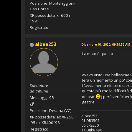
Posizione: Monteriggioni-
Cap Corse
XR posseduta: xr 600 r
1991
Registrato
albee253
Dicembre 01, 2020, 09:59:52 AM
La moto è questa
Avevo visto una bellissima 
(era un momento un po' comp
Spettatore
L'avviamento elettrico sare
questa più che la difficoltà 
da tribuna
odioso
) però verificherò
Messaggi: 95
gestire.
Posizione: Desana (VC)
Albee253
XR posseduta: ex XR250
91 DR350S
'95 ex XR400 '98
06 CRE250
Registrato
14 Duke 690