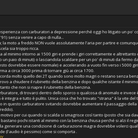
esperienza con carburatori a depressione perché oggi ho litigato un po' co
91) senza venire a capo di nulla...
ata; la moto a freddo NON vuole assolutamente l'aria per partire e comunque 
cela sia troppo ricca.
za al minimo intorno ai 1500 giri e prende i giri correttamente e altrettant
un paio di minuti) o lasciandola scaldare per un po' di minuti da fermo dand
sto dovrebbe essere normale) e accelerando a vuoto fin verso i 5000 giri, 
rma a circa 3000 prima di tornare giù ai circa 1700.
corda molto quello dei 2T quando sono molto magri o restano senza benz
provo a chiudere il rubinetto della benzina e dopo qualche istante il minimo
anto che non si riapre il rubinetto della benzina.
buratore, di trovarci dentro dello sporco o qualcosa di anomalo e invece è tut
 integra e tutto è pulito. Unica cosa che ho trovato "strana" è la vite del t
 in questo carburatore svitando dovrebbe aumentare il passaggio della b
freddo).
il motivo per cui quando si scalda si smagrisce così tanto (posto che sia 
he bastano pochi istanti al minimo con la benzina chiusa perché si alzi il re
nto da generare una condizione di carburazione magra dovrebbe volerci qua
vede (l'audio è pessimo) come si comporta .
JY