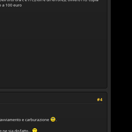
o a 100 euro
#4
i avviamento e carburazione
.
 ne sia disfatto...