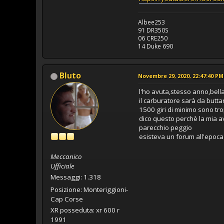
Albee253
91 DR350S
06 CRE250
14 Duke 690
Bluto
Novembre 29, 2020, 22:47:40 PM
l'ho avuta,stesso anno,bell
il carburatore sarà da buttar
1500 giri di minimo sono tro
dico questo perchè la mia av
parecchio peggio
esisteva un forum all'epoca
Meccanico
Ufficiale
Messaggi: 1.318
Posizione: Monteriggioni-
Cap Corse
XR posseduta: xr 600 r
1991