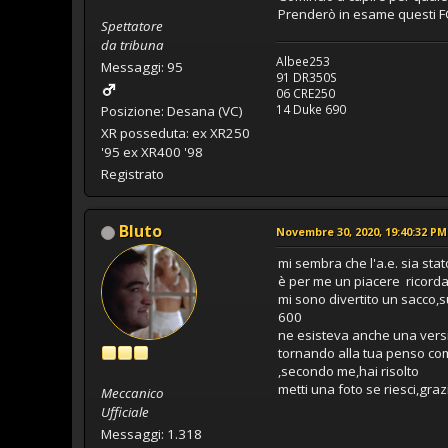
Prenderò in esame questi FCR
Spettatore
da tribuna
Albee253
Messaggi: 95
91 DR350S
06 CRE250
14 Duke 690
Posizione: Desana (VC)
XR posseduta: ex XR250
'95 ex XR400 '98
Registrato
Bluto
Novembre 30, 2020, 19:40:32 PM
mi sembra che l'a.e. sia stat
è per me un piacere ricorda
mi sono divertito un sacco,s
600
ne esisteva anche una vers
tornando alla tua penso com
,secondo me,hai risolto
metti una foto se riesci,graz
Meccanico
Ufficiale
Messaggi: 1.318