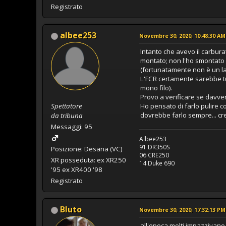
Registrato
albee253
Novembre 30, 2020, 10:48:30 AM
Intanto che avevo il carbur
montato; non l'ho smontato pe
(fortunatamente non è un la
L'FCR certamente sarebbe tu
mono filo).
Provo a verificare se davve
Spettatore
Ho pensato di farlo pulire 
dovrebbe farlo sempre... cr
da tribuna
Messaggi: 95
Albee253
91 DR350S
Posizione: Desana (VC)
06 CRE250
XR posseduta: ex XR250
14 Duke 690
'95 ex XR400 '98
Registrato
Bluto
Novembre 30, 2020, 17:32:13 PM
all'epoca molti impazzivano 