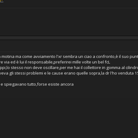
a motina ma come avviamento l'xr sembra un ciao a confronto,è il suo pun
e via ed è lui il responsabile,preferirei mille volte un bel fcL
ppi,lo stesso non deve oscillare,per me hai il collettore in gomma al cilind
eva gli stessi problemi e le cause erano quelle sopra,la dr l'ho venduta 1
 e spiegavano tutto,forse esiste ancora