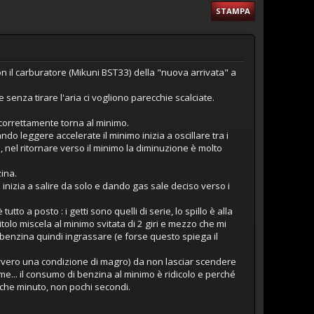
STAMPA
n il carburatore (Mikuni BST33) della "nuova arrivata" a
senza tirare l'aria ci vogliono parecchie scalciate.
o correttamente torna al minimo.
o leggere accelerate il minimo inizia a oscillare tra i
nel ritornare verso il minimo la diminuzione è molto
ina.
 inizia a salire da solo e dando gas sale deciso verso i
to a posto : i getti sono quelli di serie, lo spillo è alla
itolo miscela al minimo svitata di 2 giri e mezzo che mi
enzina quindi ingrassare (e forse questo spiega il
davvero una condizione di magro) da non lasciar scendere
gime... il consumo di benzina al minimo è ridicolo e perché
lche minuto, non pochi secondi.