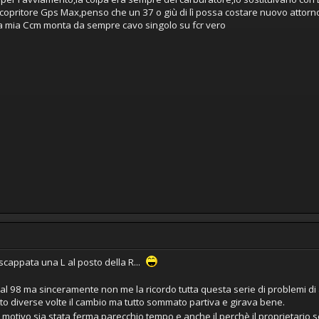
scopritore Gps Max,penso che un 37 o giù di lì possa costare nuovo attorn
la mia Ccm monta da sempre cavo singolo su fcr vero
cappata una L al posto della R...
al 98 ma sinceramente non me la ricordo tutta questa serie di problemi d
to diverse volte il cambio ma tutto sommato partiva e girava bene.
motivo sia stata ferma parecchio tempo e anche il perchè il proprietario se