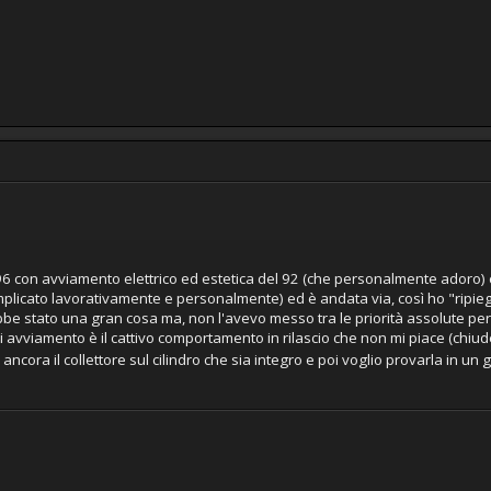
96 con avviamento elettrico ed estetica del 92 (che personalmente adoro) 
licato lavorativamente e personalmente) ed è andata via, così ho "ripie
bbe stato una gran cosa ma, non l'avevo messo tra le priorità assolute per
di avviamento è il cattivo comportamento in rilascio che non mi piace (chiude
 ancora il collettore sul cilindro che sia integro e poi voglio provarla in un