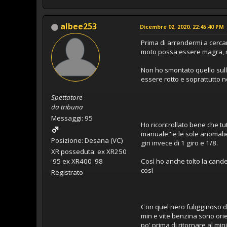
albee253
Dicembre 02, 2020, 22:45:40 PM
Prima di arrendermi a cercare
moto possa essere magra, m
Non ho smontato quello sull
essere rotto e soprattutto n
Spettatore
da tribuna
Messaggi: 95
Ho ricontrollato bene che tut
manuale" e le sole anomalie
Posizione: Desana (VC)
giri invece di 1 giro e 1/8.
XR posseduta: ex XR250
'95 ex XR400 '98
Così ho anche tolto la cand
così
Registrato
Con quel nero fuligginoso do
min e vite benzina sono orie
po' prima di ritornare al m