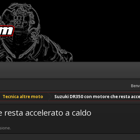
Benv
Tecnica altre moto
Suzuki DR350 con motore che resta acce
resta accelerato a caldo
sione.