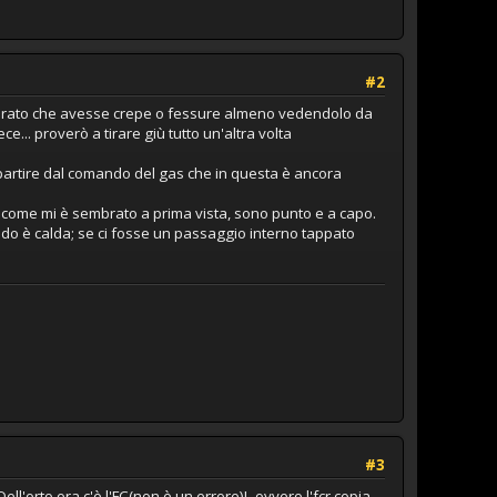
#2
sembrato che avesse crepe o fessure almeno vedendolo da
e... proverò a tirare giù tutto un'altra volta
 partire dal comando del gas che in questa è ancora
è come mi è sembrato a prima vista, sono punto e a capo.
ndo è calda; se ci fosse un passaggio interno tappato
#3
ll'orto ora c'è l'FC(non è un errore)L ovvero l'fcr copia