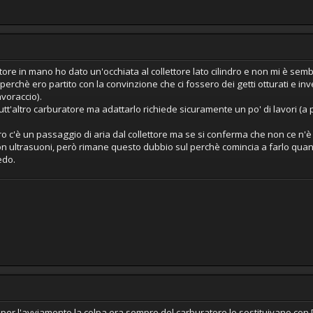
atore in mano ho dato un'occhiata al collettore lato cilindro e non mi è 
rchè ero partito con la convinzione che ci fossero dei getti otturati e invec
voraccio).
tt'altro carburatore ma adattarlo richiede sicuramente un po' di lavori (a
ro c'è un passaggio di aria dal collettore ma se si conferma che non ce n'
con ultrasuoni, però rimane questo dubbio sul perchè comincia a farlo qua
edo.
per l'avviamento,la colpa era sempre del carburatore,lo sostituivano con De