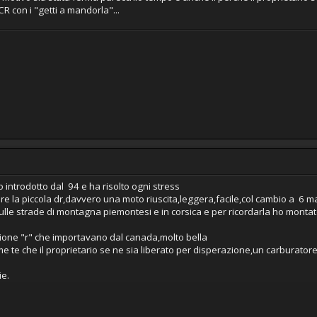
 con i "getti a mandorla"...
o introdotto dal 94 e ha risolto ogni stress
re la piccola dr,davvero una moto riuscita,leggera,facile,col cambio a 6 
ulle strade di montagna piemontesi e in corsica e per ricordarla ho montato
ione "r" che importavano dal canada,molto bella
e te che il proprietario se ne sia liberato per disperazione,un carburato
ie.