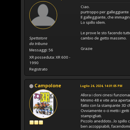
Ciao.
purtroppo per galleggiante
Il galleggiante, che immagi
Lo spillo idem.
Le prove le sto facendo tut
Spettatore
cambio de getto massimo.
da tribuna
Grazie
Messaggi: 56
XR posseduta: XR 600 -
1990
Registrato
Campolone
Luglio 24, 2024, 14:01:05 PM
Allora i cloni cinesi funzion
Minimo 48 e vite aria aperta
fatto con la stampante 3D ch
Ovviamente o ci metti i getti
stampigliati.
Piccolo aneddoto...lo spillo
ben accoppiabili, facendomi 