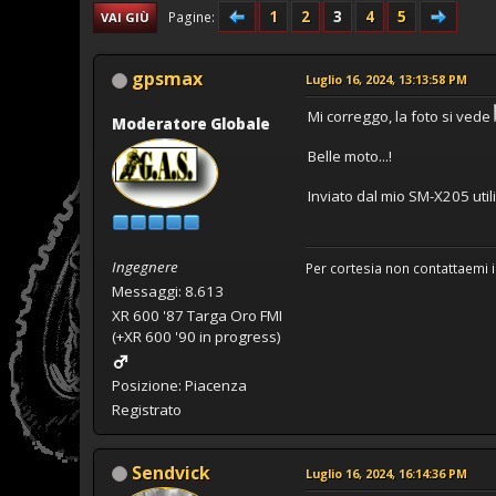
1
2
3
4
5
Pagine
VAI GIÙ
gpsmax
Luglio 16, 2024, 13:13:58 PM
Mi correggo, la foto si vede
Moderatore Globale
Belle moto...!
Inviato dal mio SM-X205 uti
Ingegnere
Per cortesia non contattaemi i
Messaggi: 8.613
XR 600 '87 Targa Oro FMI
(+XR 600 '90 in progress)
Posizione: Piacenza
Registrato
Sendvick
Luglio 16, 2024, 16:14:36 PM