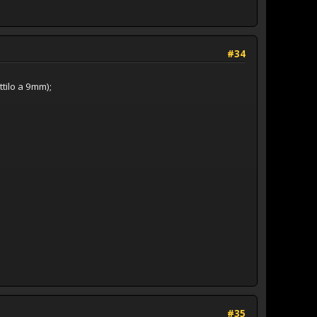
#34
ttilo a 9mm);
#35