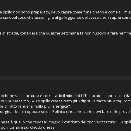
 e spillo non sono preparato, devo capire come funzionano e come si "m
no sia quel coso che assomiglia al galleggiante del cesso , non saprei co
te in strada, considera che qualche settimana fa non riuscivo a fare nemm
ano bene se la taratura è corretta. Io il mio fcr41 l'ho tarato al banco, ma
 di 1/4. Massimo 148 e spillo cinese tutto giù (clip sulla tacca più alta). 
e di fatto rende la molla più "energica".
 originali keihin oppure se usi Polini o cineserie varie devi fare mille prove
 cinese è quello che "sposa" meglio il condotto del "polverizzatore". Gli spi
poi ritornare sul chiodo cinese.