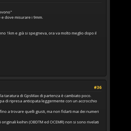
uovono"
me e dove misurare i 9mm.
eno 1km e già si spegneva, ora va molto meglio dopo il
#36
 dalla taratura di GpsMax di partenza è cambiato poco.
Pompa di ripresa anticipata leggermente con un accrocchio
 fino a trovare quelli giusti, ma non fidarti mai dei numeri
lli originali keihin (OBDTM ed OCEMR) non si sono rivelati