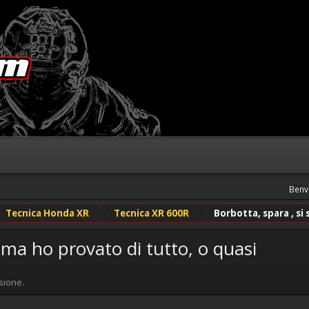
Benv
Tecnica Honda XR
Tecnica XR 600R
Borbotta, spara , si
. ma ho provato di tutto, o quasi
sione.