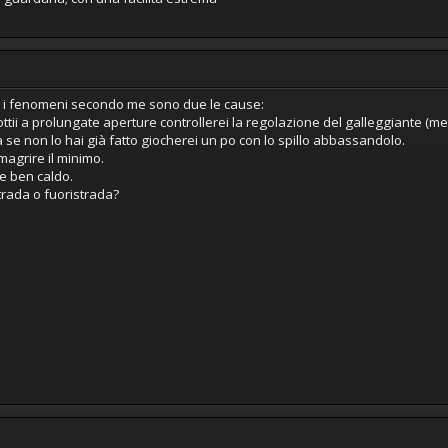
tto i fenomeni secondo me sono due le cause:
ottii a prolungate aperture controllerei la regolazione del galleggiante (me
a se non lo hai già fatto giocherei un po con lo spillo abbassandolo.
magrire il minimo.
e ben caldo.
strada o fuoristrada?