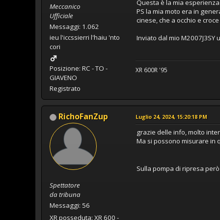
Questa è la mia esperienza 
Meccanico
PS la mia moto era in gener
Ufficiale
cinese, che a occhio e croce
Messaggi: 1.062
ieu l'iccssierri l'haiu 'nto
Inviato dal mio M2007J3SY u
cori
Posizione: RC - TO -
XR 600R '95
GIAVENO
Registrato
RichoFanZup
Luglio 24, 2024, 15:20:18 PM
grazie delle info, molto inter
Ma si possono misurare in 
Sulla pompa di ripresa però
Spettatore
da tribuna
Messaggi: 56
XR posseduta: XR 600 -