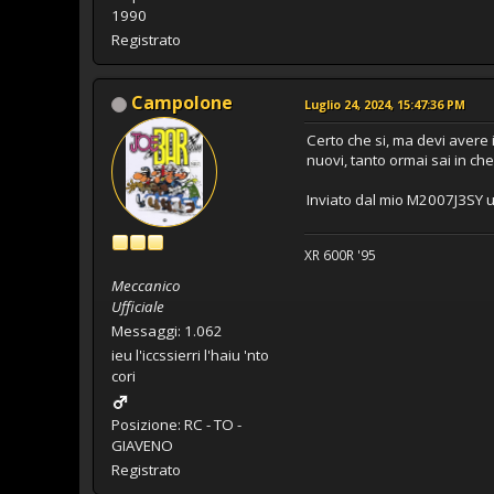
1990
Registrato
Campolone
Luglio 24, 2024, 15:47:36 PM
Certo che si, ma devi avere i
nuovi, tanto ormai sai in ch
Inviato dal mio M2007J3SY u
XR 600R '95
Meccanico
Ufficiale
Messaggi: 1.062
ieu l'iccssierri l'haiu 'nto
cori
Posizione: RC - TO -
GIAVENO
Registrato