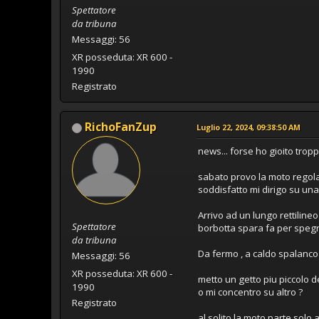
Spettatore
da tribuna
Messaggi: 56
XR posseduta: XR 600 -
1990
Registrato
RichoFanZup
Luglio 22, 2024, 09:38:50 AM
news... forse ho gioito tro
sabato provo la moto regola
soddisfatto mi dirigo su una 
Arrivo ad un lungo rettiline
Spettatore
borbotta spara fa per spegn
da tribuna
Da fermo , a caldo spalanco 
Messaggi: 56
XR posseduta: XR 600 -
metto un getto piu piccolo de
1990
o mi concentro su altro ?
Registrato
al solito la moto parte solo