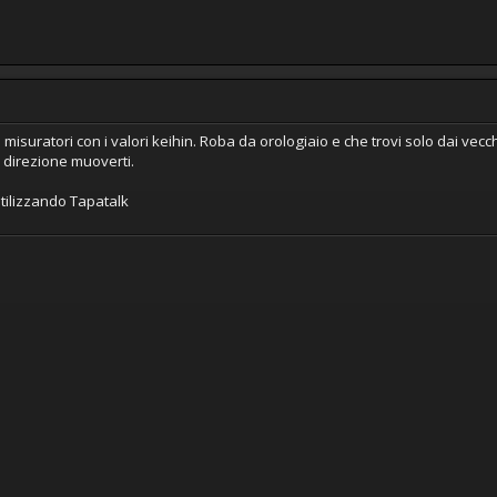
 misuratori con i valori keihin. Roba da orologiaio e che trovi solo dai vecc
e direzione muoverti.
tilizzando Tapatalk