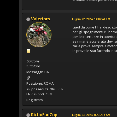
Valeriors
Luglio 22, 2024, 14:02:43 PM
ciao! da come li hai descri
per gli spegnimenti e i borb
per le incertezze in apertur
se rimane accelerata devi s
fai le prove sempre a motor
le prove le stai facendo in 
Garzone
tuttofare
Messaggi: 102
Posizione: ROMA
XR posseduta: XR650 R
EN / XR650 R SM
Registrato
RichoFanZup
Luglio 23, 2024, 09:39:54 AM