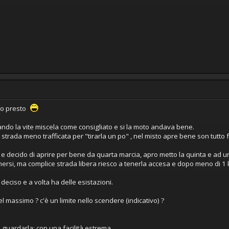
ppo presto
ndo la vite miscela come consigliato e si la moto andava bene.
strada meno trafficata per "tirarla un po" , nel misto apre bene son tutto f
o e decido di aprire per bene da quarta marcia, apro metto la quinta e ad un
ersi, ma complice strada libera riesco a tenerla accesa e dopo meno di 1 
deciso e a volta ha delle esistazioni.
l massimo ? c'è un limite nello scendere (indicativo) ?
 a guardarla; con una facilità estrema