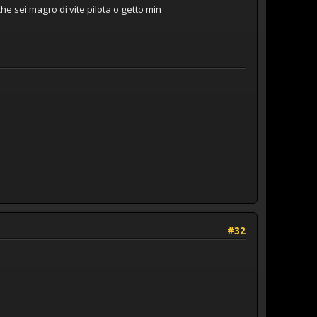
he sei magro di vite pilota o getto min
#32