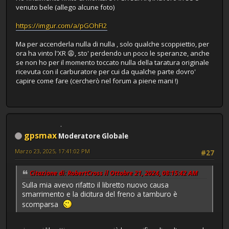
venuto bele (allego alcune foto)
https://imgur.com/a/pGOhFI2
Ma per accenderla nulla di nulla , solo qualche scoppiettio, per
ora ha vinto l'XR 😩, sto' perdendo un poco le speranze, anche
se non ho per il momento toccato nulla della taratura originale
ricevuta con il carburatore per cui da qualche parte dovro'
capire come fare (cercherò nel forum a piene mani !)
gpsmax
Moderatore Globale
Marzo 23, 2025, 17:41:02 PM
#27
Citazione di: RobertCross il Ottobre 21, 2024, 08:15:42 AM
Sulla mia avevo rifatto il libretto nuovo causa
smarrimento e la dicitura del freno a tamburo è
scomparsa