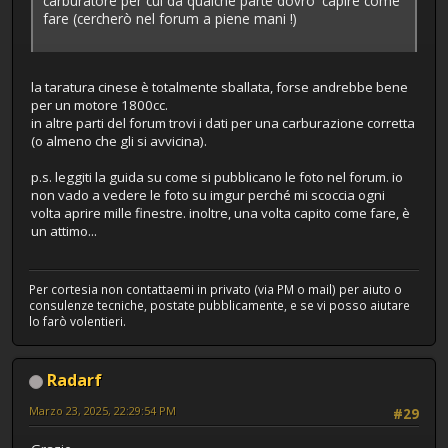
carburatore per cui da qualche parte dovro' capire come
fare (cercherò nel forum a piene mani !)
la taratura cinese è totalmente sballata, forse andrebbe bene
per un motore 1800cc.
in altre parti del forum trovi i dati per una carburazione corretta
(o almeno che gli si avvicina).
p.s. leggiti la guida su come si pubblicano le foto nel forum. io
non vado a vedere le foto su imgur perché mi scoccia ogni
volta aprire mille finestre. inoltre, una volta capito come fare, è
un attimo...
Per cortesia non contattaemi in privato (via PM o mail) per aiuto o
consulenze tecniche, postate pubblicamente, e se vi posso aiutare
lo farò volentieri.
Radarf
Marzo 23, 2025, 22:29:54 PM
#29