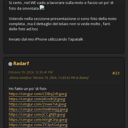
Si certo , nel WE vado a lavorare sulla moto e faccio un po' di
foto da smontata
Volendo nella sezzione presentazione ci sono foto della moto
completa , ma il dettaglio del telaio non si vede molto , farò
delle foto ad hoc
Inviato dal mio iPhone utilizzando Tapatalk
Radarf
Ottobre 19, 2024, 12:39:40 PM
#21
Ultima modifica
: Ottobre 19, 2024, 13:43:42 PM di Radarf
Ho fatto un po' di foto
https://i.imgur.com/CDBq2rR.jpeg
https://i.imgur.com/J4Ux8Ql.jpeg
https://i.imgur.com/2nwe7i4.jpeg
https://i.imgur.com/0m8HmJg.jpeg
https://i.imgur.com/jCCgNJ9.jpeg
https://i.imgur.com/mVgK3rp.jpeg
https://i.imgur.com/ZY3pXGd.jpeg