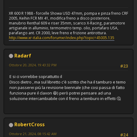
XR 600 R 1988 - forcelle Showa USD 47mm, pompa e pinza freno CRF
2005, Keihin FCR MX 41, modifica freno a disco posteriore,
manubrio Renthal 609 e riser 35mm, scarico X-Racing, paramotore
artigianale in alluminio, termometro temp. olio, portafaro USA,
parafango ant. CR 2000, leve freno e frizione antirottura.
http://www.xr-italia.com/forumxr/index.php?topic=45005.135
Radarf
Ottobre 20, 2024, 19:43:32 PM
#23
E si ci vorrebbe soprattutto il
Disco dietro , ma sul libretto c'è scritto che ha il tamburo e temo
non passerei più la revisione biennale (che cosi passa di fatto
funziona pure il claxon 😆) però potrei pensare ad una
soluzione intercambiabile con il freno a temburo in effetti 🤔
RobertCross
Ottobre 21, 2024, 08:15:42 AM
#24