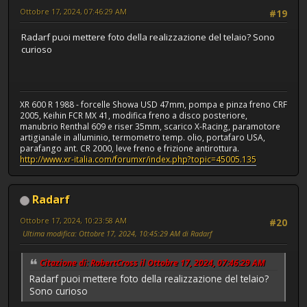
Ottobre 17, 2024, 07:46:29 AM
#19
Radarf puoi mettere foto della realizzazione del telaio? Sono
curioso
XR 600 R 1988 - forcelle Showa USD 47mm, pompa e pinza freno CRF
2005, Keihin FCR MX 41, modifica freno a disco posteriore,
manubrio Renthal 609 e riser 35mm, scarico X-Racing, paramotore
artigianale in alluminio, termometro temp. olio, portafaro USA,
parafango ant. CR 2000, leve freno e frizione antirottura.
http://www.xr-italia.com/forumxr/index.php?topic=45005.135
Radarf
Ottobre 17, 2024, 10:23:58 AM
#20
Ultima modifica
: Ottobre 17, 2024, 10:45:29 AM di Radarf
Citazione di: RobertCross il Ottobre 17, 2024, 07:46:29 AM
Radarf puoi mettere foto della realizzazione del telaio?
Sono curioso