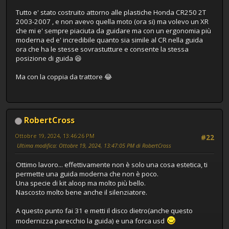
Tutto e' stato costruito attorno alle plastiche Honda CR250 2T
2003-2007 , e non avevo quella moto (ora si) ma volevo un XR
che mi e' sempre piaciuta da guidare ma con un ergonomia più
moderna ed e' incredibile quanto sia simile al CR nella guida
ora che ha le stesse sovrastutture e consente la stessa
posizione di guida 😆
Ma con la coppia da trattore 😂
RobertCross
Ottobre 19, 2024, 13:46:26 PM
#22
Ultima modifica
: Ottobre 19, 2024, 13:47:05 PM di RobertCross
Ottimo lavoro... effettivamente non è solo una cosa estetica, ti
permette una guida moderna che non è poco.
Una specie di kit aloop ma molto più bello.
Nascosto molto bene anche il silenziatore.
A questo punto fai 31 e metti il disco dietro(anche questo
modernizza parecchio la guida) e una forca usd