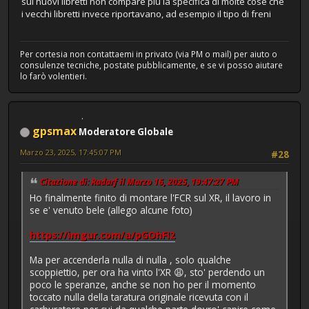
sui nuovi libretti non compare più la specifica di molte cose che
i vecchi libretti invece riportavano, ad esempio il tipo di freni
Per cortesia non contattaemi in privato (via PM o mail) per aiuto o
consulenze tecniche, postate pubblicamente, e se vi posso aiutare
lo farò volentieri.
gpsmax
Moderatore Globale
Marzo 23, 2025, 17:45:07 PM
#28
Citazione di: Radarf il Marzo 16, 2025, 19:47:27 PM
Ho finalmente finito di montare l'FCR sul XR, il lavoro in
se e' venuto bele (allego alcune foto)
https://imgur.com/a/pGOhFI2
Ma per accenderla nulla di nulla , solo qualche
scoppiettio, per ora ha vinto l'XR 😩, sto' perdendo un
poco le speranze, anche se non ho per il momento
toccato nulla della taratura originale ricevuta con il