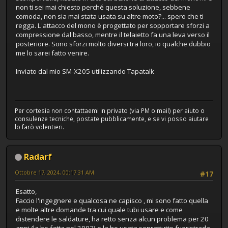
non ti sei mai chiesto perché questa soluzione, sebbene
comoda, non sia mai stata usata su altre moto?... spero che ti
regga. L'attacco del mono è progettato per sopportare sforzi a
compressione dal basso, mentre il telaietto fa una leva verso il
posteriore. Sono sforzi molto diversi tra loro, io qualche dubbio
me lo sarei fatto venire.
Inviato dal mio SM-X205 utilizzando Tapatalk
Per cortesia non contattaemi in privato (via PM o mail) per aiuto o
consulenze tecniche, postate pubblicamente, e se vi posso aiutare
lo farò volentieri.
Radarf
Ottobre 17, 2024, 00:17:31 AM
#17
Esatto,
Faccio l'ingegnere e qualcosa ne capisco , mi sono fatto quella
e molte altre domande tra cui quale tubi usare e come
distendere le saldature, ha retto senza alcun problema per 20