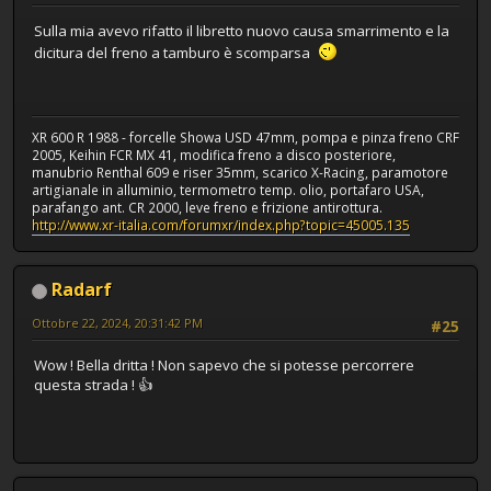
Sulla mia avevo rifatto il libretto nuovo causa smarrimento e la
dicitura del freno a tamburo è scomparsa
XR 600 R 1988 - forcelle Showa USD 47mm, pompa e pinza freno CRF
2005, Keihin FCR MX 41, modifica freno a disco posteriore,
manubrio Renthal 609 e riser 35mm, scarico X-Racing, paramotore
artigianale in alluminio, termometro temp. olio, portafaro USA,
parafango ant. CR 2000, leve freno e frizione antirottura.
http://www.xr-italia.com/forumxr/index.php?topic=45005.135
Radarf
Ottobre 22, 2024, 20:31:42 PM
#25
Wow ! Bella dritta ! Non sapevo che si potesse percorrere
questa strada ! 👍