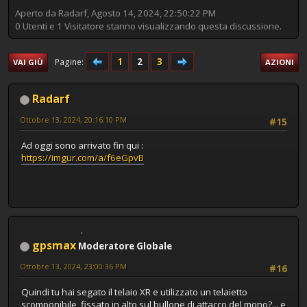
Aperto da Radarf, Agosto 14, 2024, 22:50:22 PM
0 Utenti e 1 Visitatore stanno visualizzando questa discussione.
1
2
3
Pagine
VAI GIÙ
AZIONI
Radarf
Ottobre 13, 2024, 20:16:10 PM
#15
Ad oggi sono arrivato fin qui :
https://imgur.com/a/f6eGpvB
gpsmax
Moderatore Globale
Ottobre 13, 2024, 23:00:36 PM
#16
Quindi tu hai segato il telaio XR e utilizzato un telaietto
scomponibile, fissato in alto sul bullone di attacco del mono?... e