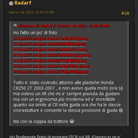
Radarf
Marzo 16, 2025, 19:47:27 PM
#26
Citazione di: Radarf il Ottobre 19, 2024, 12:39:40 PM
Ho fatto un po' di foto
https://i.imgur.com/CDBq2rR.jpeg
https://i.imgur.com/J4Ux8Ql.jpeg
https://i.imgur.com/2nwe7i4.jpeg
https://i.imgur.com/0m8HmJg.jpeg
https://i.imgur.com/jCCgNJ9.jpeg
https://i.imgur.com/mVgK3rp.jpeg
https://i.imgur.com/ZY3pXGd.jpeg
Tutto e' stato costruito attorno alle plastiche Honda
CR250 2T 2003-2007 , e non avevo quella moto (ora si)
ma volevo un XR che mi e' sempre piaciuta da guidare
ma con un ergonomia più moderna ed e' incredibile
quanto sia simile al CR nella guida ora che ha le stesse
sovrastutture e consente la stessa posizione di guida 😆
Ma con la coppia da trattore 😂
Ho finalmente finito di montare l'FCR sul XR, il lavoro in se e'