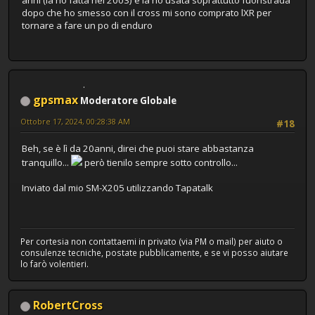
anni (la ho fatta nel 2003) e la ho usata soprattutto fuoristrada
dopo che ho smesso con il cross mi sono comprato lXR per
tornare a fare un po di enduro
gpsmax
Moderatore Globale
Ottobre 17, 2024, 00:28:38 AM
#18
Beh, se è lì da 20anni, direi che puoi stare abbastanza
tranquillo...
però tienilo sempre sotto controllo...
Inviato dal mio SM-X205 utilizzando Tapatalk
Per cortesia non contattaemi in privato (via PM o mail) per aiuto o
consulenze tecniche, postate pubblicamente, e se vi posso aiutare
lo farò volentieri.
RobertCross