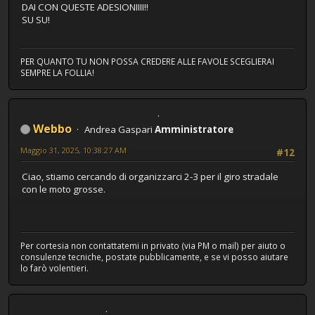
DAI CON QUESTE ADESIONIIII!!
SU SU!
PER QUANTO TU NON POSSA CREDERE ALLE FAVOLE SCEGLIERAI
SEMPRE LA FOLLIA!
Webbo
Andrea Gaspari
Amministratore
Maggio 31, 2025, 10:38:27 AM
#12
Ciao, stiamo cercando di organizzarci 2-3 per il giro stradale
con le moto grosse.
Per cortesia non contattatemi in privato (via PM o mail) per aiuto o
consulenze tecniche, postate pubblicamente, e se vi posso aiutare
lo farò volentieri.