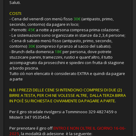
Saluti.
COSTI
:
- Cena del venerdì con menù fisso
30€
(antipasto, primo,
secondo, contorno) da pagare in loco;
- Pernotti:
45€
a notte a persona compresa prima colazione;
- Le sistemazioni sono organizzate in stanze da 2,3,4 persone;
- Cena di sabato menù fisso (antipasto, primo, secondo,
contorno)
30€
(compreso il pranzo al sacco del sabato).
- Brunch della domenica
18€
per persona, dove potrete
stuzzicare panini, tramezzini, rustici e quant'altro, il tutto
accompagnato da prosecchini e spiedini con frutta di stagione
a bordo piscina.
Tutto ciò non elencato è considerato EXTRA e quindi da pagare
a parte
N.B. I PREZZI DELLE CENE SI INTENDONO COMPRESI DI DUE (2)
BIRRE A TESTA, PER CHI NE VOLESSE ALTRE, DALLA TERZA BIRRA
IN POI È SU RICHIESTA E OVVIAMENTE DA PAGARE A PARTE
.
Per il giro stradale rivolgersi a Tomminooo 329 4827459 o
MisterX 347 9535454.
Per prenotare il giro off
ENTRO E NON OLTRE IL GIORNO 16-06-
2025
, la modalità di adesione è la seguente: