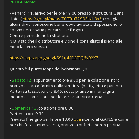
PROGRAMMA:
- Venerdì 11, arrivo per le ore 19:00 presso la struttura Gans
Hotel (
https://goo.gl/maps/TCEEru729D8kaL3x6
) che gia
alcuni di voi conoscono bene, dove avrete a disposizione lo
spazio necessario per carrelli e furgoni.
Cena e pernotto nella struttura.
N.B. visto che il distributore è vicino è consigliato il pieno alle
moto la sera stessa.
https://maps.app.goo.gl/S91rpMEtMTQ6y92X7
Questo è il punto Maps del benzinaio Q8.
-
Sabato 12
, appuntamento ore 8:00 per la colazione, ritiro
pranzo al sacco fornito dalla struttura (bottiglietta e panino).
Partenza tassativa ore 8:45, sosta pranzo in montagna.
Rientro al Gans Hotel per le ore 18.00 circa. Cena.
-
Domenica 13
, colazione ore 8:30.
Partenza ore 9:30.
Previsto fine giro per le ore 13:00
c.ca
ritorno al G.A.N.S e come
per chi c'era l'anno scorso, pranzo a buffet a bordo piscina.