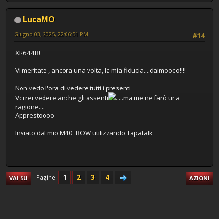
LucaMO
Giugno 03, 2025, 22:06:51 PM
#14
XR644R!
Vi meritate , ancora una volta, la mia fiducia....daimoooo!!!!
Non vedo l'ora di vedere tutti i presenti
Vorrei vedere anche gli assenti
.....ma me ne farò una
ragione....
Apprestoooo
Inviato dal mio M40_ROW utilizzando Tapatalk
1
2
3
4
Pagine
VAI SU
AZIONI