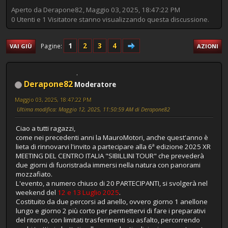
Aperto da Derapone82, Maggio 03, 2025, 18:47:22 PM
0 Utenti e 1 Visitatore stanno visualizzando questa discussione.
1
2
3
4
Pagine
VAI GIÙ
AZIONI
Derapone82
Moderatore
Maggio 03, 2025, 18:47:22 PM
Ultima modifica
: Maggio 12, 2025, 11:50:59 AM di Derapone82
Ciao a tutti ragazzi,
come nei precedenti anni la MauroMotori, anche quest'anno è
lieta di rinnovarvi l'invito a partecipare alla 6ª edizione 2025 XR
MEETING DEL CENTRO ITALIA "SIBILLINI TOUR" che prevederà
due giorni di fuoristrada immersi nella natura con panorami
mozzafiato.
L'evento, a numero chiuso di 20 PARTECIPANTI, si svolgerà nel
weekend del
12 e 13 Luglio 2025
.
Costituito da due percorsi ad anello, ovvero giorno 1 anellone
lungo e giorno 2 più corto per permettervi di fare i preparativi
del ritorno, con limitati trasferimenti su asfalto, percorrendo