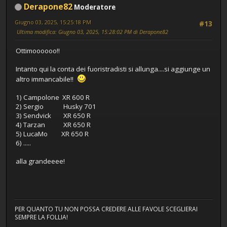
Derapone82
Moderatore
Giugno 03, 2025, 15:25:18 PM
#13
Ultima modifica
: Giugno 03, 2025, 15:28:02 PM di Derapone82
Ottimoooooo!!
Intanto qui la conta dei fuoristradisti si allunga....si aggiunge un
altro immancabile!!
1) Campolone XR 600 R
2) Sergio Husky 701
3) Sendvick XR 650 R
4) Tarzan XR 650 R
5) LucaMo XR 650 R
6) .....
alla grandeeee!
PER QUANTO TU NON POSSA CREDERE ALLE FAVOLE SCEGLIERAI
SEMPRE LA FOLLIA!