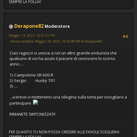
SEMPRE LA FOLLIA!
Derapone82
Moderatore
Maggio 14, 2025, 16:51:05 PM
#6
Ultima modifica
: Maggio 14, 2025, 16:52:40 PM di Derapone82
Ciao ragazzi si unisce a noi un altro grande endurista che
qualcuno di voi ha avuto il piacere di conoscere lo scorso
anno.....
1) Campolone XR 600 R
2) Sergio Husky 701
3) ....
...a breve vi metteremo una ciliegina sulla torta per invogliarvi a
partecipare
RIMANETE SINTONIZZATI!
PER QUANTO TU NON POSSA CREDERE ALLE FAVOLE SCEGLIERAI
SEMPRE LA FOLLIA!