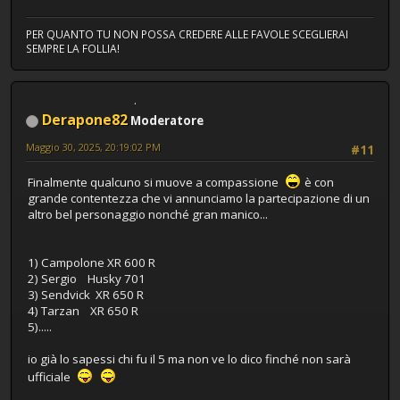
PER QUANTO TU NON POSSA CREDERE ALLE FAVOLE SCEGLIERAI
SEMPRE LA FOLLIA!
Derapone82
Moderatore
Maggio 30, 2025, 20:19:02 PM
#11
Finalmente qualcuno si muove a compassione
è con
grande contentezza che vi annunciamo la partecipazione di un
altro bel personaggio nonché gran manico...
1) Campolone XR 600 R
2) Sergio Husky 701
3) Sendvick XR 650 R
4) Tarzan XR 650 R
5).....
io già lo sapessi chi fu il 5 ma non ve lo dico finché non sarà
ufficiale