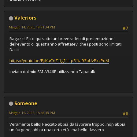
Valeriors
Maggio 14, 2025, 19:21:34 PM
#7
Ragazzi! Ecco qui sotto un breve video di presentazione
dell'evento di quest'anno affrettatevi che i posti sono limitati!
Daiiiii
https://youtu.be/PjiKuCnZ1lg?si=p31ia93bUvPxzPdM
Inviato dal mio SM-A346B utilizzando Tapatalk
Someone
Maggio 15, 2025, 15:38:48 PM
#8
Veramente bello! Peccato abbia da lavorare troppo, non abbia
un furgone, abbia una certa età...ma bello davvero