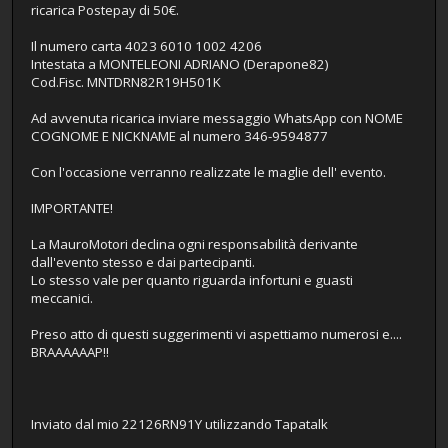
ricarica Postepay di 50€.
Il numero carta 4023 6010 1002 4206
Intestata a MONTELEONI ADRIANO (Derapone82)
Cod.Fisc. MNTDRN82R19H501K
Ad avvenuta ricarica inviare messaggio WhatsApp con NOME
COGNOME E NICKNAME al numero 346-9594877
Con l'occasione verranno realizzate le maglie dell' evento.
IMPORTANTE!
La MauroMotori declina ogni responsabilità derivante
dall'evento stesso e dai partecipanti.
Lo stesso vale per quanto riguarda infortuni e guasti
meccanici.
Preso atto di questi suggerimenti vi aspettiamo numerosi e....
BRAAAAAAP!!
Inviato dal mio 22126RN91Y utilizzando Tapatalk