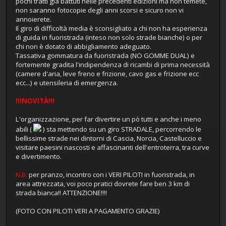
pochi tratti gia battuti nelle precedenti edizioni ma non temete,
non saranno fotocopie degli anni scorsi e sicuro non vi
annoierete.
Il giro di difficoltà media è sconsigliato a chi non ha esperienza
di guida in fuoristrada (inteso non solo strade bianche) o per
chi non è dotato di abbigliamento adeguato.
Tassativa gommatura da fuoristrada (NO GOMME DUAL) e
fortemente gradita l'indipendenza di ricambi di prima necessità
(camere d'aria, leve freno e frizione, cavo gas e frizione ecc
ecc...) e utensileria di emergenza.
!!!NOVITÀ!!!
L'organizzazione, per far divertire un pò tutti e anche i meno
abili (
) sta mettendo su un giro STRADALE, percorrendo le
bellissime strade nei dintorni di Cascia, Norcia, Castelluccio e
visitare paesini nascosti e affascinanti dell'entroterra, tra curve
e divertimento.
N.B.
per pranzo, incontro con i VERI PILOTI in fuoristrada, in
area attrezzata, voi poco pratici dovrete fare ben 3 km di
strada bianca!! ATTENZIONE!!!!
(FOTO CON PILOTI VERI A PAGAMENTO GRAZIE)