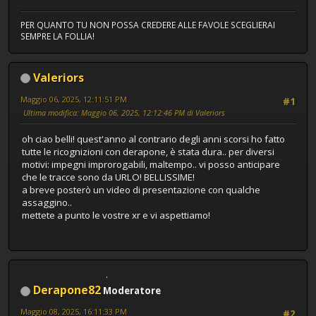
PER QUANTO TU NON POSSA CREDERE ALLE FAVOLE SCEGLIERAI
SEMPRE LA FOLLIA!
Valeriors
Maggio 06, 2025, 12:11:51 PM
#1
Ultima modifica
: Maggio 06, 2025, 12:12:46 PM di Valeriors
oh ciao belli! quest'anno al contrario degli anni scorsi ho fatto
tutte le ricognizioni con derapone, è stata dura.. per diversi
motivi: impegni improrogabili, maltempo.. vi posso anticipare
che le tracce sono da URLO! BELLISSIME!
a breve posterò un video di presentazione con qualche
assaggino..
mettete a punto le vostre xr e vi aspettiamo!
Derapone82
Moderatore
Maggio 08, 2025, 16:11:33 PM
#2