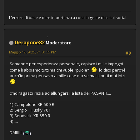
L'errore di base è dare importanza a cosa la gente dice sui social
Derapone82
Moderatore
Maggio 19, 2025, 21:30:55 PM
#9
Someone per esperienza personale, capisco i mille impegni
come li abbiamo tutti ma chi vuole "puole"
lo dico perché
anch'io prima pensavo a mille cose ma se mai ti butti mai inizi
cmq ragazzi inizia ad allungarsi la lista dei PAGANTI....
1) Campolone XR 600 R
2) Sergio Husky 701
3) Sendvick XR 650 R
4).....
DAIIIIIII