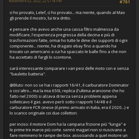
Novembre 02, 2022, 22:57:18 PM
#781
ci ho provato, Lelef, ci ho provato... ma niente, quando al Mao
gli prende il mostro, lui tira dritto.
e pensare che avevo anche una cassa filtro malmessa da
modificare, l'esperienza pregressa della decina e più di
trasformazioni fatte, ormai ho tutte le dime dei supporti di ogni
componente... niente, ha dragato ebay fino a quando ha
trovato un americano a cui ha spaccato le balle fino a che non
ha accettato di fargli lo scontone.
sarà interessante comparare i vari pesi delle moto con e senza
"bauletto batteria".
@Bluto: non so se hai i rapporti 16/41, il carburatore Dominator
o cos'altro... ma la mia 650L replica (l'ultima arancione che ho
fatto nel 2000) si alzava di terza senza problemi appena
solleticavo il gas. avevo però sotto i rapporti 14/48 e il
carburatore FCR cinese (il primo arrivato in Italia, era il 2020...) e
lo scarico originale coi due collettori.
per inciso: il motore Dom ha la campana frizione più "lunga" e
le prime tre marce più corte. sennò magari non si riuscivano a
fare nemmeno le rampe dei box. associando a quel motore un