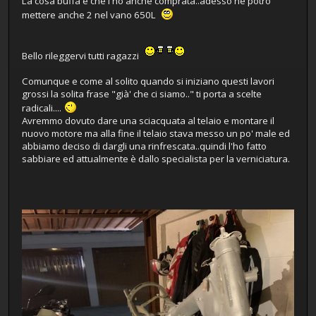
La cosa buffa è che l'ho anche comprata..adesso ne potro'
mettere anche 2 nel vano 650L
Bello rileggervi tutti ragazzi
Comunque e come al solito quando si iniziano questi lavori
grossi la solita frase "già' che ci siamo.." ti porta a scelte
radicali....
Avremmo dovuto dare una sciacquata al telaio e montare il
nuovo motore ma alla fine il telaio stava messo un po' male ed
abbiamo deciso di dargli una rinfrescata..quindi l'ho fatto
sabbiare ed attualmente è dallo specialista per la verniciatura.