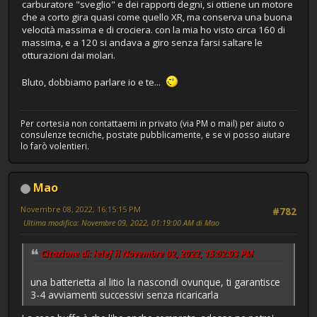
carburatore "sveglio" e dei rapporti degni, si ottiene un motore
che a corto gira quasi come quello XR, ma conserva una buona
velocità massima e di crociera. con la mia ho visto circa 160 di
massima, e a 120 si andava a giro senza farsi saltare le
otturazioni dai molari.
Bluto, dobbiamo parlare io e te...
Per cortesia non contattaemi in privato (via PM o mail) per aiuto o
consulenze tecniche, postate pubblicamente, e se vi posso aiutare
lo farò volentieri.
Mao
Novembre 08, 2022, 16:15:15 PM
#782
Ultima modifica
: Novembre 09, 2022, 01:19:00 AM di Mao
Citazione di: lelef il Novembre 02, 2022, 15:02:03 PM
una batterietta al litio la nascondi ovunque, ti garantisce
3-4 avviamenti successivi senza ricaricarla