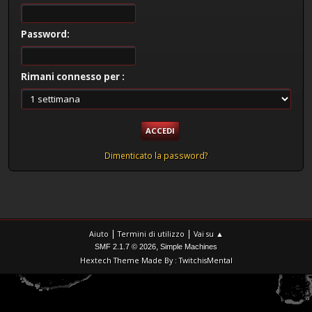
Password:
Rimani connesso per :
Dimenticato la password?
|
|
Aiuto
Termini di utilizzo
Vai su ▲
,
SMF 2.1.7 © 2026
Simple Machines
Hextech Theme Made By : TwitchisMental