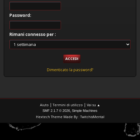
Password:
Rimani connesso per :
Dimenticato la password?
|
|
Aiuto
Termini di utilizzo
Vai su ▲
,
SMF 2.1.7 © 2026
Simple Machines
Hextech Theme Made By : TwitchisMental