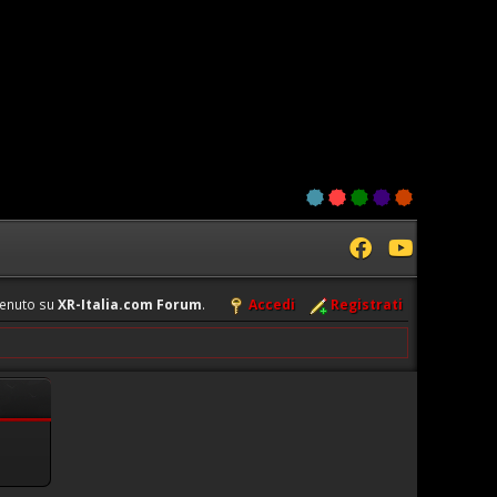
enuto su
XR-Italia.com Forum
.
Accedi
Registrati