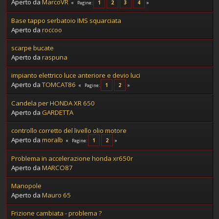
Aperto da
MarcoVR
1
2
3
4
Pagine
Base tappo serbatoio IMS squarciata
Aperto da
roccoo
scarpe bucate
Aperto da
raspuna
impianto elettrico luce anteriore e devio luci
Aperto da
TOMCAT86
1
2
Pagine
Candela per HONDA XR 650
Aperto da
GARDETTA
controllo corretto del livello olio motore
Aperto da
moralb
1
2
Pagine
Problema in accelerazione honda xr650r
Aperto da
MARCO87
Manopole
Aperto da
Mauro 65
Frizione cambiata - problema ?