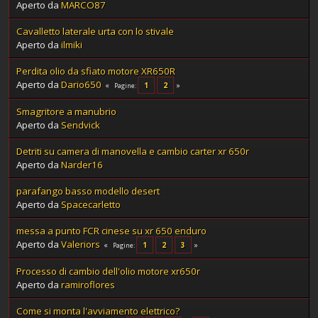
Aperto da
MARCO87
Cavalletto laterale urta con lo stivale
Aperto da
ilmiki
Perdita olio da sfiato motore XR650R
Aperto da
Dario650
1
2
Pagine
Smagritore a manubrio
Aperto da
Sendvick
Detriti su camera di manovella e cambio carter xr 650r
Aperto da
Narder16
parafango basso modello desert
Aperto da
Spacecarletto
messa a punto FCR cinese su xr 650 enduro
Aperto da
Valeriors
1
2
3
Pagine
Processo di cambio dell'olio motore xr650r
Aperto da
ramiroflores
Come si monta l'avviamento elettrico?