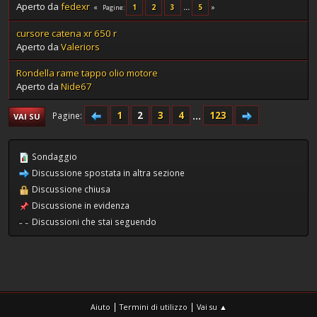
Aperto da
fedexr
1
2
3
...
5
Pagine
cursore catena xr 650 r
Aperto da
Valeriors
Rondella rame tappo olio motore
Aperto da
Nide67
1
2
3
4
...
123
Pagine
VAI SU
Sondaggio
Discussione spostata in altra sezione
Discussione chiusa
Discussione in evidenza
Discussioni che stai seguendo
|
|
Aiuto
Termini di utilizzo
Vai su ▲