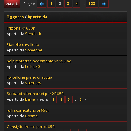
1
2
3
4
...
123
Pagine
VAI GIÙ
Oggetto
/
Aperto da
Frizione xr 650r
Aperto da
Sendvick
Piattello cavalletto
Aperto da
Someone
help motorino avviamento xr 650 ae
Aperto da
Lellu_80
Forcellone pieno di acqua
Aperto da
Valeriors
Serbatoi aftermarket per XR650
Aperto da
Barte
1
2
3
...
6
Pagine
rulli scorricatena xr650r
Aperto da
Cosmo
Consiglio frecce per xr 650