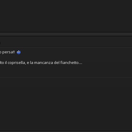
M
o persa!!
o il coprisella, e la mancanza del fianchetto....