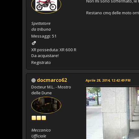
Non mi sono soffermato, le h
Restano cmq delle moto orri
Spettatore
da tribuna
Messaggi: 51
XR posseduta: XR 600 R
Da acquistare!
Registrato
docmarco62
Aprile 28, 2014, 12:42:49 PM
Docteur M.L. - Mostro
delle Dune
Meccanico
Ufficiale