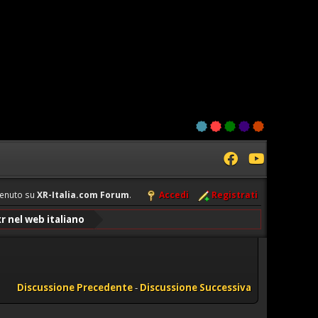
enuto su
XR-Italia.com Forum
.
Accedi
Registrati
xr nel web italiano
Discussione Precedente
-
Discussione Successiva