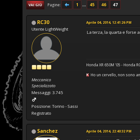
1
...
45
46
47
Pagine
VAI GIÙ
RC30
Aprile 04, 2014, 12:41:26 PM
Utente LightWeight
La terza, la quarta e forse 
Honda XR 650M '05 - Honda RC
K
Ho un cervello, non sono ana
Meccanico
Specializzato
Messaggi: 3.745
Posizione: Torino - Sassi
Registrato
Sanchez
Aprile 04, 2014, 22:40:32 PM