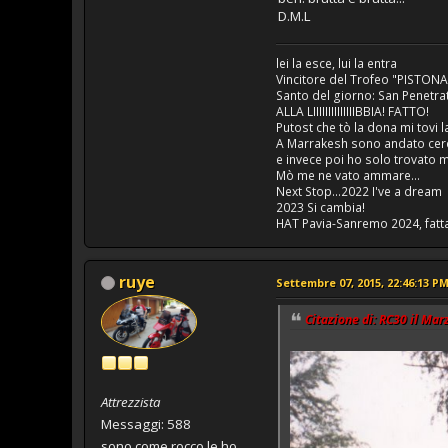
D.M.L
lei la esce, lui la entra
Vincitore del Trofeo "PISTONA
Santo del giorno: San Penetr
ALLA LIIIIIIIIIIIIIIBBIA! FATTO!
Putost che tò la dona mi tovi la
A Marrakesh sono andato cerca
e invece poi ho solo trovato m
Mò me ne vato ammare...
Next Stop...2022 I've a dream
2023 Si cambia!
HAT Pavia-Sanremo 2024, fatt
ruye
Settembre 07, 2015, 22:46:13 P
Citazione di: RC30 il Mar
Attrezzista
Messaggi: 588
sono come rocco le ho