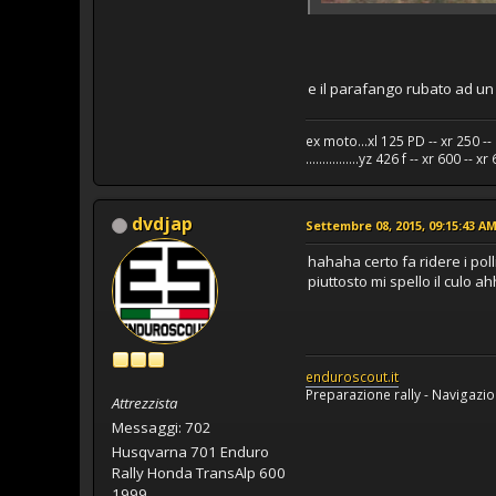
e il parafango rubato ad un 
ex moto...xl 125 PD -- xr 250 -- 
................yz 426 f -- xr 600 --
dvdjap
Settembre 08, 2015, 09:15:43 A
hahaha certo fa ridere i poll
piuttosto mi spello il culo 
enduroscout.it
Preparazione rally - Navigazio
Attrezzista
Messaggi: 702
Husqvarna 701 Enduro
Rally Honda TransAlp 600
1999