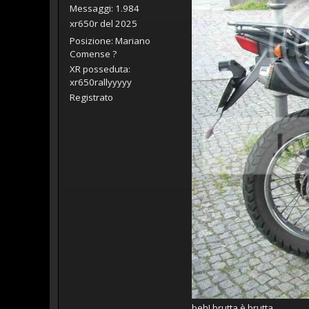
Messaggi: 1.984
xr650r del 2025
Posizione: Mariano
Comense ?
XR posseduta:
xr650rallyyyyy
Registrato
beh! brutta è brutta...