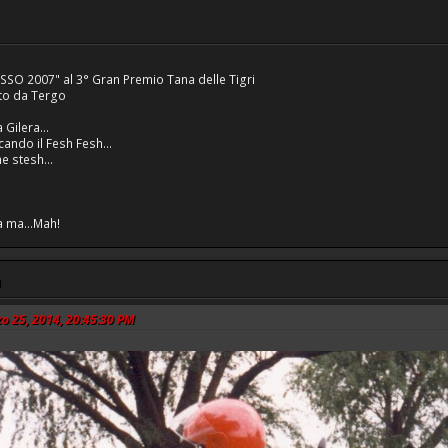
SSO 2007" al 3° Gran Premio Tana delle Tigri
ato da Tergo
 Gilera...
ndo il Fesh Fesh...
e stesh...
a ma...Mah!
M
zo 25, 2014, 20:45:30 PM