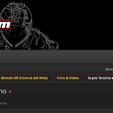
Benv
Mondo XR (risorse dal Web)
Foto & Video
le piu' brutte 
ano
ione.