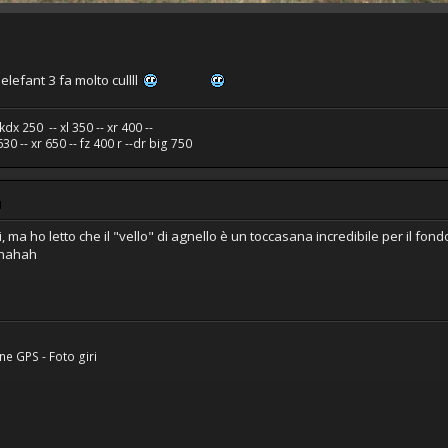
elefant 3 fa molto cullll
kdx 250 -- xl 350 -- xr 400 --
 xr 630 -- xr 650 -- fz 400 r --dr big 750
M
i, ma ho letto che il "vello" di agnello è un toccasana incredibile per il fo
ahhahah
ne GPS - Foto giri