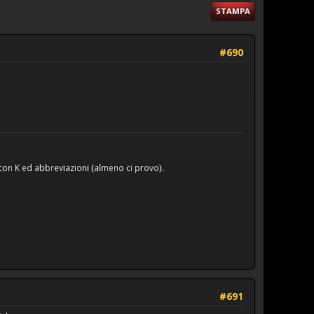
STAMPA
#690
con K ed abbreviazioni (almeno ci provo).
#691