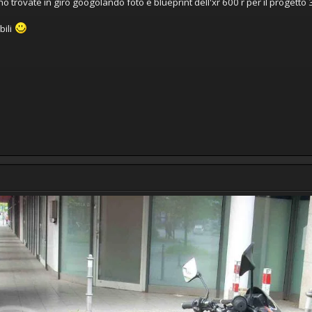
o trovate in giro googolando foto e blueprint dell'xr 600 r per il progetto 
bili