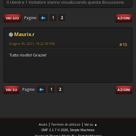
0 Utenti e 1 Visitatore stanno visualizzando questa discussione.
1
2
Pagine
VAI GIÙ
AZIONI
Maurix.r
Giugno 30, 2021, 19:22:39 PM
#15
Tutto risolto! Grazie!
1
2
Pagine
VAI SU
AZIONI
|
|
Aiuto
Termini di utilizzo
Vai su ▲
,
SMF 2.1.7 © 2026
Simple Machines
Hextech Theme Made By : TwitchisMental