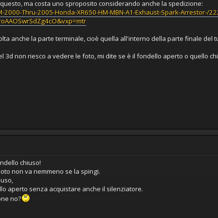
o questo, ma costa uno sproposito considerando anche la spedizione:
EM-2000-Thru-2005-Honda-XR650-HM-MBN-A1-Exhaust-Spark-Arrestor-/
aroAAOSwrSdZg4cO&vxp=mtr
olta anche la parte terminale, cioè quella all'interno della parte finale del 
el 3d non riesco a vedere le foto, mi dite se è il fondello aperto o quello c
ondello chiuso!
 moto non va nemmeno se la spingi.
iuso,
ello aperto senza acquistare anche il silenziatore.
one no?