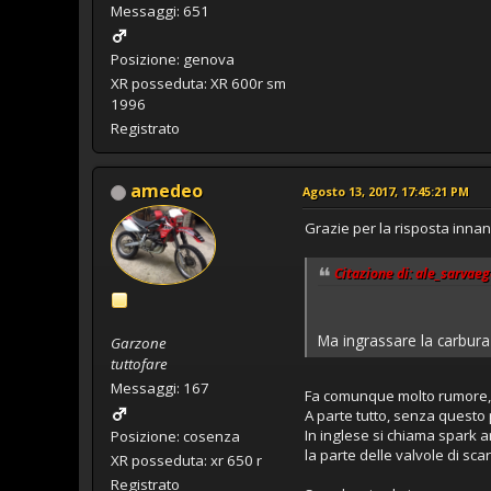
Messaggi: 651
Posizione: genova
XR posseduta: XR 600r sm
1996
Registrato
amedeo
Agosto 13, 2017, 17:45:21 PM
Grazie per la risposta innan
Citazione di: ale_sarvaeg
Ma ingrassare la carbur
Garzone
tuttofare
Messaggi: 167
Fa comunque molto rumore, 
A parte tutto, senza questo
In inglese si chiama spark a
Posizione: cosenza
la parte delle valvole di sca
XR posseduta: xr 650 r
Registrato