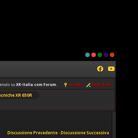
enuto su
XR-Italia.com Forum
.
Accedi
Registrati
ecniche XR 650R
Discussione Precedente
-
Discussione Successiva