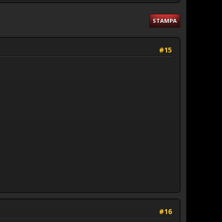
STAMPA
#15
#16