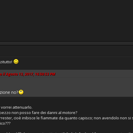
zitutto!
o il Agosto 13, 2017, 16:50:53 PM
azione no?
vorrei attenuarlo.
 pezzo non posso fare dei danni al motore?
rrester, cioè inibisce le fiammate da quanto capisco; non avendolo non si 
rico???