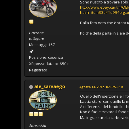
Sono riuscito a trovare sol
http://www.ebay.ca/itm/O
hash=item33d41e994e:g:
Dalla foto noto che è stata t
Garzone
Poichè della parte iniziale d
tuttofare
Messaggi: 167
Posizione: cosenza
XR posseduta: xr 650 r
Registrato
ale_sarvaego
Agosto 13, 2017, 16:50:53 PM
Quello dell'inserzione è il f
Lascia stare, con quello la
A differenza del fondello ch
Non è facile trovare il fond
Ma ingrassare la carburazi
Attrezzista