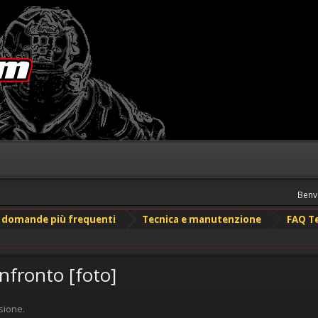
Benv
le domande più frequenti
Tecnica e manutenzione
FAQ T
nfronto [foto]
sione.