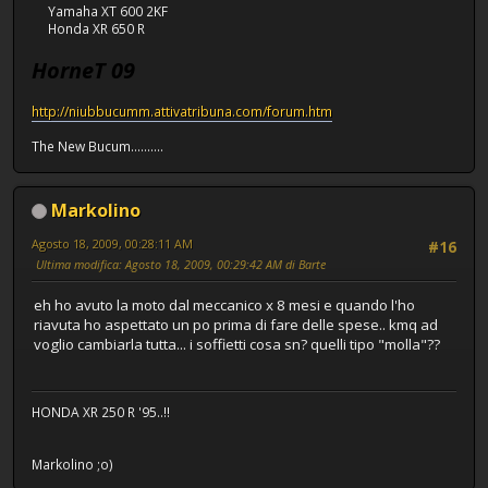
Yamaha XT 600 2KF
Honda XR 650 R
HorneT 09
http://niubbucumm.attivatribuna.com/forum.htm
The New Bucum..........
Markolino
Agosto 18, 2009, 00:28:11 AM
#16
Ultima modifica
: Agosto 18, 2009, 00:29:42 AM di Barte
eh ho avuto la moto dal meccanico x 8 mesi e quando l'ho
riavuta ho aspettato un po prima di fare delle spese.. kmq ad
voglio cambiarla tutta... i soffietti cosa sn? quelli tipo "molla"??
HONDA XR 250 R '95..!!
Markolino ;o)