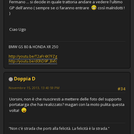
Fermano ... si decide in quale trattoria andare a vedere l'ultimo
GP dell'anno ( sempre se ci faranno entrare
così malridotti !
)
Ciao Ugo
BMW GS 80 & HONDA XR 250
http://youtu.be/T2aFr4X7FZg
http://youtu.be/d0hD9P_Bxfc
Doppia D
Novembre 15, 2013, 13:40:59 PM
#34
Uorsini, non è che riusciresti a mettere delle foto del supporto
portatarga che hai realizzato? magari con la moto pulita questa
volta!
"Non c'è strada che porti alla felicità. La felicità è la strada."