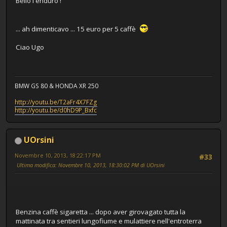
Bello l'enduro !
... ah dimenticavo ... 15 euro per 5 caffè
Ciao Ugo
BMW GS 80 & HONDA XR 250
http://youtu.be/T2aFr4X7FZg
http://youtu.be/d0hD9P_Bxfc
UOrsini
Novembre 10, 2013, 18:22:17 PM
#33
Ultima modifica
: Novembre 10, 2013, 18:30:02 PM di UOrsini
Benzina caffè sigaretta ... dopo aver girovagato tutta la
mattinata tra sentieri lungofiume e mulattiere nell'entroterra