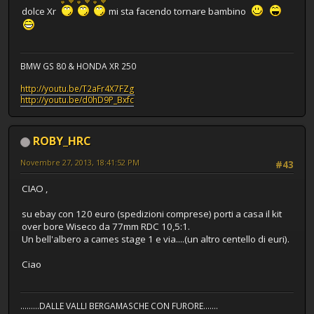
dolce Xr
mi sta facendo tornare bambino
BMW GS 80 & HONDA XR 250
http://youtu.be/T2aFr4X7FZg
http://youtu.be/d0hD9P_Bxfc
ROBY_HRC
Novembre 27, 2013, 18:41:52 PM
#43
CIAO ,
su ebay con 120 euro (spedizioni comprese) porti a casa il kit
over bore Wiseco da 77mm RDC 10,5:1.
Un bell'albero a cames stage 1 e via....(un altro centello di euri).
Ciao
.........DALLE VALLI BERGAMASCHE CON FURORE.......