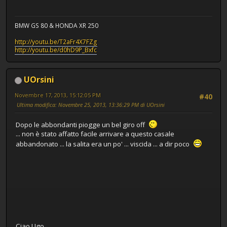
BMW GS 80 & HONDA XR 250
http://youtu.be/T2aFr4X7FZg
http://youtu.be/d0hD9P_Bxfc
UOrsini
Novembre 17, 2013, 15:12:05 PM
#40
Ultima modifica
: Novembre 25, 2013, 13:36:29 PM di UOrsini
Dopo le abbondanti piogge un bel giro off
... non è stato affatto facile arrivare a questo casale
abbandonato ... la salita era un po' ... viscida ... a dir poco
Ciao Ugo