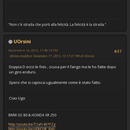
"Non c'è strada che porti alla felicità. La felicità è la strada."
UOrsini
Novembre 16, 2013, 17:49:14 PM
#37
Ultima modifica
: Novembre 17, 2013, 15:17:31 PM di UOrsini
Doppia D ecco le foto , scusa per il fango ma le ho fatte dopo
un giro enduro.
Spero che si capisca ugualmente come è stato fatto.
Ciao Ugo
BMW GS 80 & HONDA XR 250
http://youtu.be/T2aFr4X7FZg
http://youtu.be/d0hD9P_Bxfc