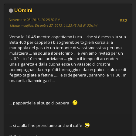
UOrsini
Novembre 03, 2013, 20:25:50 PM
#32
Ultima modifica
: Dicembre 27, 2013, 14:23:43 PM di UOrsini
Verso le 10.45 mentre aspettiamo Luca ... che si è messo la sua
Beta 400 per cappello ( bisognerebbe toglierli corsa alla
manopola del gas ) in un tornante di sassi smossi su per una
mulattiera ... mi squilla il telefonino ... e veniamo invitati per un
caffè ... in 10 minuti arriviamo ... giusto il tempo di accendere
una sigaretta e dalla cucina esce un vassoio di crostini
accompagnati da un po' di formaggio e da un paio di salcicce di
fegato tagliate a fettine ...... e si degenera , saranno le 11.30 , in
una bella fiamminga di ...
... pappardelle al sugo di papera
... si ... alla fine prendiamo anche il caffè