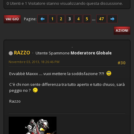
0 Utenti e 1 Visitatore stanno visualizzando questa discussione.
1
2
3
4
5
...
47
Pagine
VAI GIÙ
AZIONI
RAZZO
Utente Spammone
Moderatore Globale
Novembre 03, 2013, 18:26:46 PM
#30
Evvabbè Maxxx .... vuoi mettere la soddisfazione ?!?!
C'è chi non sente differenza tra tutto aperto e tutto chiuso, sarà
peggio no ?
Razzo