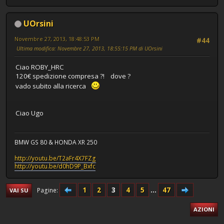
UOrsini
Novembre 27, 2013, 18:48:53 PM
#44
Ultima modifica
: Novembre 27, 2013, 18:55:15 PM di UOrsini
Ciao ROBY_HRC
120€ spedizione compresa ?! dove ?
vado subito alla ricerca
Ciao Ugo
BMW GS 80 & HONDA XR 250
http://youtu.be/T2aFr4X7FZg
http://youtu.be/d0hD9P_Bxfc
1
2
3
4
5
...
47
Pagine
VAI SU
AZIONI