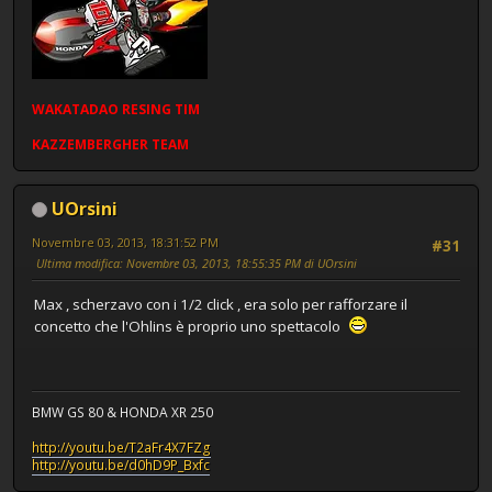
WAKATADAO
RESING
TIM
KAZZEMBERGHER TEAM
UOrsini
Novembre 03, 2013, 18:31:52 PM
#31
Ultima modifica
: Novembre 03, 2013, 18:55:35 PM di UOrsini
Max , scherzavo con i 1/2 click , era solo per rafforzare il
concetto che l'Ohlins è proprio uno spettacolo
BMW GS 80 & HONDA XR 250
http://youtu.be/T2aFr4X7FZg
http://youtu.be/d0hD9P_Bxfc