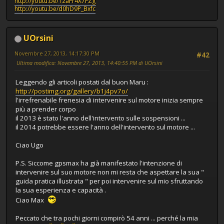
http://youtu.be/T2aFr4X7FZg
http://youtu.be/d0hD9P_Bxfc
UOrsini
Novembre 27, 2013, 14:17:30 PM
#42
Ultima modifica
: Novembre 27, 2013, 14:40:55 PM di UOrsini
Leggendo gli articoli postati dal buon Maru :
http://postimg.org/gallery/b1j4pv7o/
l'irrefrenabile frenesia di intervenire sul motore inizia sempre
più a prender corpo
il 2013 è stato l'anno dell'intervento sulle sospensioni ...
il 2014 potrebbe essere l'anno dell'intervento sul motore ...
Ciao Ugo
P.S. Siccome gpsmax ha già manifestato l'intenzione di
intervenire sul suo motore non mi resta che aspettare la sua "
guida pratica illustrata " per poi intervenire sul mio sfruttando
la sua esperienza e capacità .
Ciao Max
Peccato che tra pochi giorni compirò 54 anni ... perché la mia