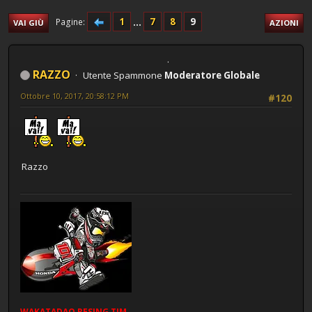
1
...
7
8
9
Pagine
VAI GIÙ
AZIONI
RAZZO
Utente Spammone
Moderatore Globale
Ottobre 10, 2017, 20:58:12 PM
#120
Razzo
WAKATADAO
RESING
TIM