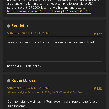
artigianale in alluminio, termometro temp. olio, portafaro USA,
parafango ant. CR 2000, leve freno e frizione antirottura.
http://www.xr-italia.com/forumxr/index.php?topic=45005.135
Sendvick
Settembre 10, 2021, 21:21:02 PM
#127
wow, si la uso in zona bazzano! appena ce l'ho carico foto!
honda xr 650 r dall' ara 2001
RobertCross
Settembre 11, 2021, 10:17:01 AM
#128
Ultima modifica
: Settembre 11, 2021, 10:19:46 AM di RobertCross
Dai, non siamo vicinissimi (Fornovo) ma ci si può anche fare un
giro insieme.