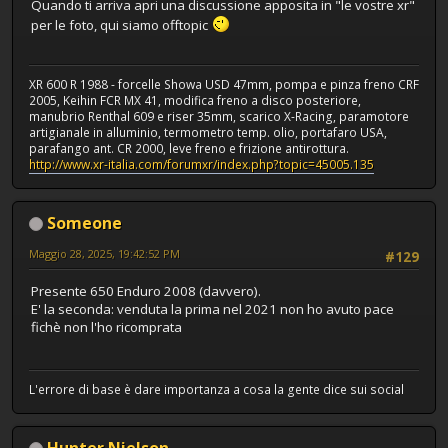
Quando ti arriva apri una discussione apposita in "le vostre xr"
per le foto, qui siamo offtopic
XR 600 R 1988 - forcelle Showa USD 47mm, pompa e pinza freno CRF
2005, Keihin FCR MX 41, modifica freno a disco posteriore,
manubrio Renthal 609 e riser 35mm, scarico X-Racing, paramotore
artigianale in alluminio, termometro temp. olio, portafaro USA,
parafango ant. CR 2000, leve freno e frizione antirottura.
http://www.xr-italia.com/forumxr/index.php?topic=45005.135
Someone
Maggio 28, 2025, 19:42:52 PM
#129
Presente 650 Enduro 2008 (davvero).
E' la seconda: venduta la prima nel 2021 non ho avuto pace
fichè non l'ho ricomprata
L'errore di base è dare importanza a cosa la gente dice sui social
Hunter Nielson