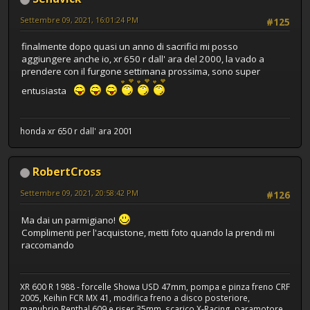
Settembre 09, 2021, 16:01:24 PM
#125
finalmente dopo quasi un anno di sacrifici mi posso
aggiungere anche io, xr 650 r dall' ara del 2000, la vado a
prendere con il furgone settimana prossima, sono super
entusiasta
honda xr 650 r dall' ara 2001
RobertCross
Settembre 09, 2021, 20:58:42 PM
#126
Ma dai un parmigiano!
Complimenti per l'acquistone, metti foto quando la prendi mi
raccomando
XR 600 R 1988 - forcelle Showa USD 47mm, pompa e pinza freno CRF
2005, Keihin FCR MX 41, modifica freno a disco posteriore,
manubrio Renthal 609 e riser 35mm, scarico X-Racing, paramotore