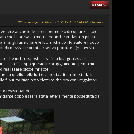
STAMPA
Ultima modifica
: Febbraio 01, 2015, 19:27:24 PM di luciano
vedere anche io. Mi sono permesso di copiare il titolo
dato che lo presa da morta (neanche andava in più in
 a fargli funzionare le luci anche con lo statore nuovo
ndermela mezza smontata e senza portafaro (ne aveva
arare che mi ha risposto così: "ma bisogna essere
ttrico". Così, dopo questo incoraggiamento, prima mi
realizzare piccoli miracoli.
e da quello delle luci e sono riuscito a rimetterla in
 filo tutto l'impianto elettrico che ora con i regolatori
sto revisionando).
arciante dopo essera stata letteralmente posseduta da