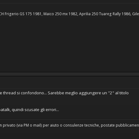
H Frigerio GS 175 1981, Maico 250 mx 1982, Aprilia 250 Tuareg Rally 1986, Gi
ue thread si confondono... Sarebbe meglio aggiungere un "2" al titolo
talk, quindi scusate gli errori...
n privato (via PM o mail) per aiuto o consulenze tecniche, postate pubblicamente