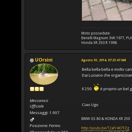
Moto possedute:
Benelli Magnum 3VK 1977, PUC
Honda XR 250 R 1998.
UOrsini
Agosto 01, 2014, 07:23:47 AM
Bella bella bella e molto ca
Dai Luciano che organizzia
Il 250
è proprio un bel g
Meccanico
Ciao Ugo
Ufficiale
Messaggi: 1.907
BMW GS 80 & HONDA XR 250
Posizione: Fermo
http://youtu.be/T2aFr4X7FZg