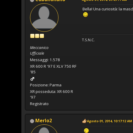
Bella! Una curiosità: la ma
T.S.N.C.
Meccanico
Ufficiale
Messaggi: 1.578
XR 600 R '97 E XLV 750 RF
'85
Posizione: Parma
XR posseduta: XR 600 R
'97
Registrato
Merlo2
Agosto 01, 2014, 10:17:12 AM