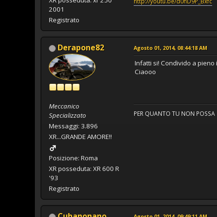
XR posseduta: xr 250
http://youtu.be/d0hD9P_Bxfc
2001
Registrato
Derapone82
Agosto 01, 2014, 08:44:18 AM
Infatti si! Condivido a pieno
Ciaooo
Meccanico
PER QUANTO TU NON POSSA CR
Specializzato
Messaggi: 3.896
XR...GRANDE AMORE!!
Posizione: Roma
XR posseduta: XR 600 R
'93
Registrato
Cubanonano
Agosto 01, 2014, 09:49:11 AM