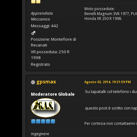
Moto possedute:
Apprendista
Benelli Magnum 3VK 1977, PUC
Honda XR 250 R 1998.
Meccanico
Messaggi: 442
Posizione: Montefiore di
Recanati
XR posseduta: 250 R
1998
Registrato
gpsmax
Agosto 02, 2014, 19:21:59 PM
Su tapatalk col telefono i d
Moderatore Globale
questo post è scritto con tapa
Per cortesia non contattaemi i
Ingegnere