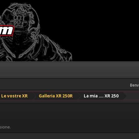
Benv
Le vostre XR
Galleria XR 250R
La mia .... XR 250
sione.