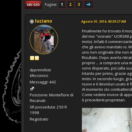
1
2
3
Pagine
VAI GIÙ
luciano
Agosto 01, 2014, 00:39:27 AM
Finalmente ho trovato il mo
del mio "vicinato" UORSINI 
moto). Infatti il commercian
che gli avevo mandato io. M
uno non originale che non m
Risultato. Dopo averla ritir
proprio ... a comprare una 
sono disperato, poi (alla su
Apprendista
Intanto per primo, grazie agl
Meccanico
moto. In secondo luogo, grazi
Messaggi: 442
nuovi e il devioluci usato è
Al momento sto combattendo 
Come vedete invece di appo
Posizione: Montefiore di
6 precedenti proprietari.
Recanati
XR posseduta: 250 R
1998
Registrato