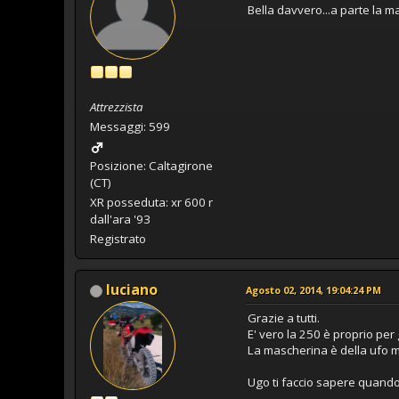
Bella davvero...a parte la m
Attrezzista
Messaggi: 599
Posizione: Caltagirone
(CT)
XR posseduta: xr 600 r
dall'ara '93
Registrato
luciano
Agosto 02, 2014, 19:04:24 PM
Grazie a tutti.
E' vero la 250 è proprio per
La mascherina è della ufo m
Ugo ti faccio sapere quando 